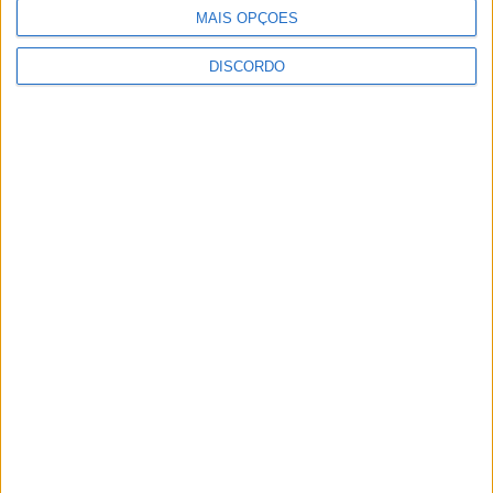
MAIS OPÇÕES
DISCORDO
SEMPRE por todos (PSD/CDS-PP)
questiona Município albicastrense sobre o
fecho do...
7 de Agosto, 2026
Academia Sénior da Sertã expõe artes na
Casa da Cultura
7 de Agosto, 2026