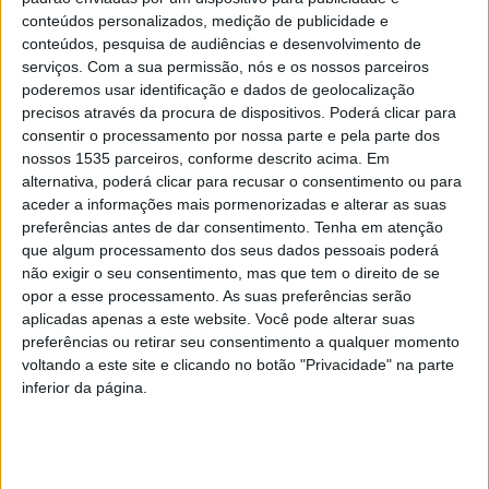
conteúdos personalizados, medição de publicidade e
Campeonato de Malha arranca a 12 de maio
conteúdos, pesquisa de audiências e desenvolvimento de
serviços.
Com a sua permissão, nós e os nossos parceiros
Rádio Castelo Branco
-
8 de Maio, 2024
0
poderemos usar identificação e dados de geolocalização
precisos através da procura de dispositivos. Poderá clicar para
consentir o processamento por nossa parte e pela parte dos
nossos 1535 parceiros, conforme descrito acima. Em
PUBLICIDADE
alternativa, poderá clicar para recusar o consentimento ou para
aceder a informações mais pormenorizadas e alterar as suas
preferências antes de dar consentimento.
Tenha em atenção
que algum processamento dos seus dados pessoais poderá
PUBLICIDADE
não exigir o seu consentimento, mas que tem o direito de se
opor a esse processamento. As suas preferências serão
aplicadas apenas a este website. Você pode alterar suas
preferências ou retirar seu consentimento a qualquer momento
PUBLICIDADE
voltando a este site e clicando no botão "Privacidade" na parte
inferior da página.
Últimas Notícias