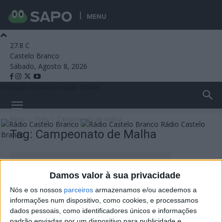
MENU
27.8
C
Castelo Branco
Sábado, Agosto 8, 2026
Emissão Online
Emissão Online
Início
Tags
Campeonato de Malha
Rádio Castelo
Tag: Campeonato de Malha
Branco
Damos valor à sua privacidade
Nós e os nossos
parceiros
armazenamos e/ou acedemos a
informações num dispositivo, como cookies, e processamos
dados pessoais, como identificadores únicos e informações
padrão enviadas por um dispositivo para publicidade e