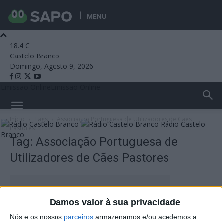
MENU
18.4
C
Castelo Branco
Domingo, Agosto 9, 2026
Emissão Online
Emissão Online
Início
Tags
Associação Portuguesa de Utilizadores de Cães
Rádio Castelo
Pastores
Branco
Tag: Associação Portuguesa de
Utilizadores de Cães Pastores
Damos valor à sua privacidade
Nós e os nossos
parceiros
armazenamos e/ou acedemos a