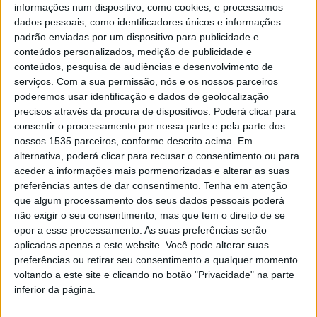
informações num dispositivo, como cookies, e processamos
dados pessoais, como identificadores únicos e informações
padrão enviadas por um dispositivo para publicidade e
conteúdos personalizados, medição de publicidade e
Campeonato de Cães de Pastoreio na
conteúdos, pesquisa de audiências e desenvolvimento de
Escola Superior Agrária
serviços.
Com a sua permissão, nós e os nossos parceiros
poderemos usar identificação e dados de geolocalização
Rádio Castelo Branco
-
5 de Fevereiro, 2025
0
precisos através da procura de dispositivos. Poderá clicar para
consentir o processamento por nossa parte e pela parte dos
nossos 1535 parceiros, conforme descrito acima. Em
alternativa, poderá clicar para recusar o consentimento ou para
aceder a informações mais pormenorizadas e alterar as suas
preferências antes de dar consentimento.
Tenha em atenção
que algum processamento dos seus dados pessoais poderá
não exigir o seu consentimento, mas que tem o direito de se
opor a esse processamento. As suas preferências serão
aplicadas apenas a este website. Você pode alterar suas
preferências ou retirar seu consentimento a qualquer momento
Zebreira recebe Concurso Internacional de
voltando a este site e clicando no botão "Privacidade" na parte
Cães Pastores
inferior da página.
Rádio Castelo Branco
-
9 de Fevereiro, 2024
0