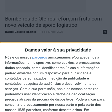
Bombeiros de Oleiros reforçam frota com
novo veículo de apoio logístico
Rádio Castelo Branco
-
11 de Junho, 2026
0
Damos valor à sua privacidade
Nós e os nossos
parceiros
armazenamos e/ou acedemos a
informações num dispositivo, como cookies, e processamos
dados pessoais, como identificadores únicos e informações
padrão enviadas por um dispositivo para publicidade e
conteúdos personalizados, medição de publicidade e
conteúdos, pesquisa de audiências e desenvolvimento de
serviços.
Com a sua permissão, nós e os nossos parceiros
Município reforça apoio financeiro anual
poderemos usar identificação e dados de geolocalização
aos Bombeiros Voluntários de Castelo
precisos através da procura de dispositivos. Poderá clicar para
Branco
consentir o processamento por nossa parte e pela parte dos
nossos 1535 parceiros, conforme descrito acima. Em
Rádio Castelo Branco
-
16 de Março, 2026
0