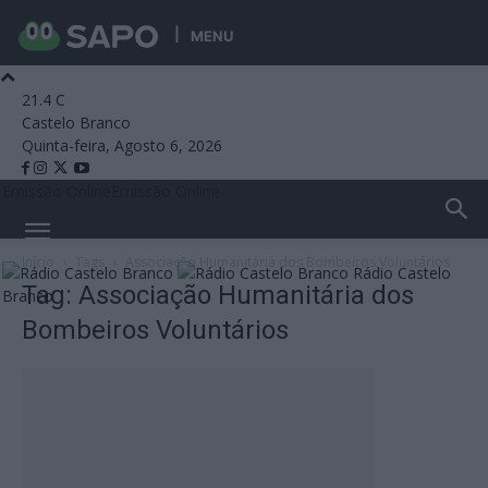
MENU
21.4
C
Castelo Branco
Quinta-feira, Agosto 6, 2026
Emissão Online
Emissão Online
Início
Tags
Associação Humanitária dos Bombeiros Voluntários
Rádio Castelo
Tag: Associação Humanitária dos
Branco
Bombeiros Voluntários