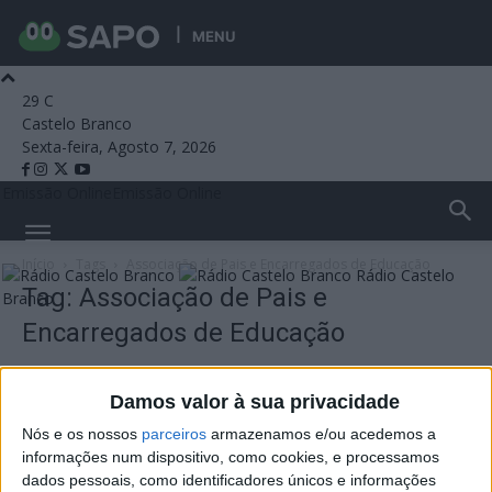
MENU
29
C
Castelo Branco
Sexta-feira, Agosto 7, 2026
Emissão Online
Emissão Online
Início
Tags
Associação de Pais e Encarregados de Educação
Rádio Castelo
Tag: Associação de Pais e
Branco
Encarregados de Educação
Damos valor à sua privacidade
Nós e os nossos
parceiros
armazenamos e/ou acedemos a
informações num dispositivo, como cookies, e processamos
dados pessoais, como identificadores únicos e informações