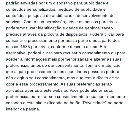
padrão enviadas por um dispositivo para publicidade e
conteúdos personalizados, medição de publicidade e
conteúdos, pesquisa de audiências e desenvolvimento de
Márcio Fernandinho eleito presidente da
serviços.
Com a sua permissão, nós e os nossos parceiros
poderemos usar identificação e dados de geolocalização
Associação de Pais e Encarregados de
precisos através da procura de dispositivos. Poderá clicar para
Educação...
consentir o processamento por nossa parte e pela parte dos
Rádio Castelo Branco
-
21 de Dezembro, 2023
0
nossos 1535 parceiros, conforme descrito acima. Em
alternativa, poderá clicar para recusar o consentimento ou para
aceder a informações mais pormenorizadas e alterar as suas
preferências antes de dar consentimento.
Tenha em atenção
PUBLICIDADE
que algum processamento dos seus dados pessoais poderá
não exigir o seu consentimento, mas que tem o direito de se
opor a esse processamento. As suas preferências serão
aplicadas apenas a este website. Você pode alterar suas
PUBLICIDADE
preferências ou retirar seu consentimento a qualquer momento
voltando a este site e clicando no botão "Privacidade" na parte
inferior da página.
PUBLICIDADE