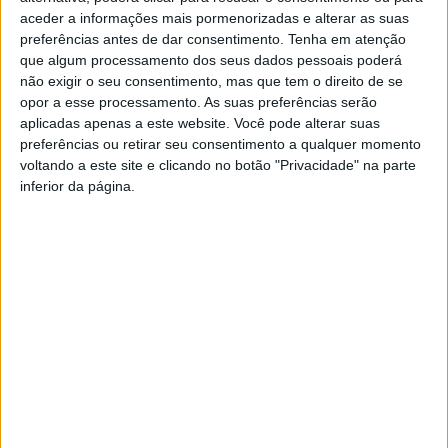
aceder a informações mais pormenorizadas e alterar as suas
preferências antes de dar consentimento.
Tenha em atenção
que algum processamento dos seus dados pessoais poderá
não exigir o seu consentimento, mas que tem o direito de se
opor a esse processamento. As suas preferências serão
aplicadas apenas a este website. Você pode alterar suas
preferências ou retirar seu consentimento a qualquer momento
voltando a este site e clicando no botão "Privacidade" na parte
“Dar faz bem e Recomenda-se” quer ajudar
inferior da página.
famílias mais desfavorecidas
Rádio Castelo Branco
-
6 de Novembro, 2024
0