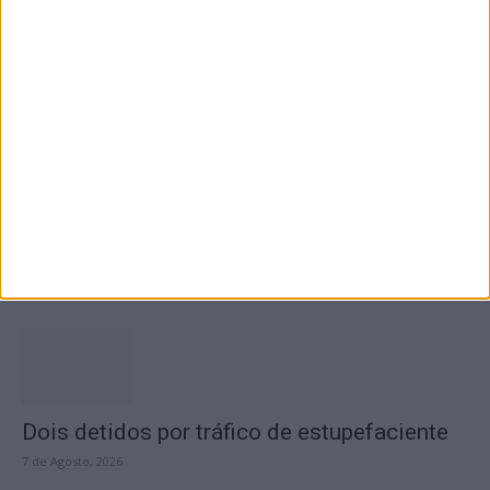
fecho do...
7 de Agosto, 2026
Academia Sénior da Sertã expõe artes na
Casa da Cultura
7 de Agosto, 2026
Dois detidos por tráfico de estupefaciente
7 de Agosto, 2026