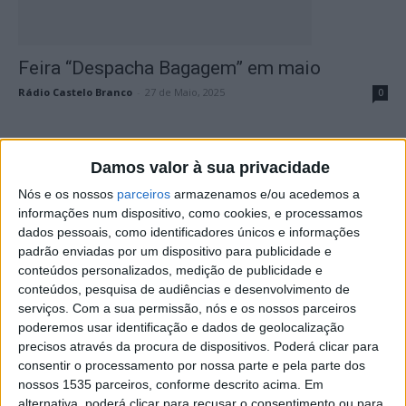
Feira “Despacha Bagagem” em maio
Rádio Castelo Branco
-
27 de Maio, 2025
0
Damos valor à sua privacidade
Nós e os nossos
parceiros
armazenamos e/ou acedemos a
informações num dispositivo, como cookies, e processamos
dados pessoais, como identificadores únicos e informações
padrão enviadas por um dispositivo para publicidade e
conteúdos personalizados, medição de publicidade e
conteúdos, pesquisa de audiências e desenvolvimento de
Feira de Colecionismo, Antiguidades e
serviços.
Com a sua permissão, nós e os nossos parceiros
Velharias de volta em 2025
poderemos usar identificação e dados de geolocalização
precisos através da procura de dispositivos. Poderá clicar para
Rádio Castelo Branco
-
13 de Janeiro, 2025
0
consentir o processamento por nossa parte e pela parte dos
nossos 1535 parceiros, conforme descrito acima. Em
alternativa, poderá clicar para recusar o consentimento ou para