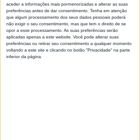
aceder a informações mais pormenorizadas e alterar as suas
preferências antes de dar consentimento.
Tenha em atenção
que algum processamento dos seus dados pessoais poderá
não exigir o seu consentimento, mas que tem o direito de se
opor a esse processamento. As suas preferências serão
aplicadas apenas a este website. Você pode alterar suas
preferências ou retirar seu consentimento a qualquer momento
voltando a este site e clicando no botão "Privacidade" na parte
Associação “As Palmeiras” acolhe mais um
inferior da página.
Encontro Infantil de Folclore
Rádio Castelo Branco
-
28 de Maio, 2025
0