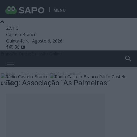
MENU
27.1
C
Castelo Branco
Quinta-feira, Agosto 6, 2026
Emissão Online
Emissão Online
Início
Tags
Associação “As Palmeiras”
Rádio Castelo
Tag: Associação “As Palmeiras”
Branco