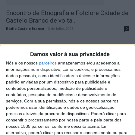
Encontro de Etnografia e Folclore Cidade de
Castelo Branco de volta...
Rádio Castelo Branco
-
8 de Julho, 2025
0
Damos valor à sua privacidade
Nós e os nossos
parceiros
armazenamos e/ou acedemos a
informações num dispositivo, como cookies, e processamos
dados pessoais, como identificadores únicos e informações
padrão enviadas por um dispositivo para publicidade e
conteúdos personalizados, medição de publicidade e
conteúdos, pesquisa de audiências e desenvolvimento de
Associação “As Palmeiras” celebra Santo
serviços.
Com a sua permissão, nós e os nossos parceiros
António
poderemos usar identificação e dados de geolocalização
precisos através da procura de dispositivos. Poderá clicar para
Rádio Castelo Branco
-
6 de Junho, 2025
0
consentir o processamento por nossa parte e pela parte dos
nossos 1535 parceiros, conforme descrito acima. Em
alternativa, poderá clicar para recusar o consentimento ou para