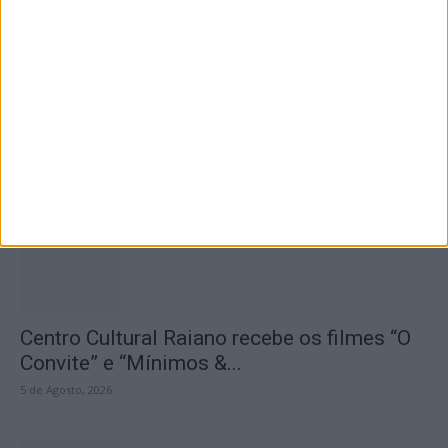
Seminário das Missões acolhe Feira Anual
de Cernache do Bonjardim
5 de Agosto, 2026
Centro Cultural Raiano recebe os filmes “O
Convite” e “Mínimos &...
5 de Agosto, 2026