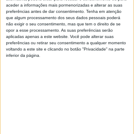
aceder a informações mais pormenorizadas e alterar as suas
preferências antes de dar consentimento.
Tenha em atenção
que algum processamento dos seus dados pessoais poderá
não exigir o seu consentimento, mas que tem o direito de se
opor a esse processamento. As suas preferências serão
aplicadas apenas a este website. Você pode alterar suas
preferências ou retirar seu consentimento a qualquer momento
voltando a este site e clicando no botão "Privacidade" na parte
Latada 2025 em Castelo Branco tornou-se
inferior da página.
amiga do ambiente e solidária
Rádio Castelo Branco
-
14 de Janeiro, 2026
0