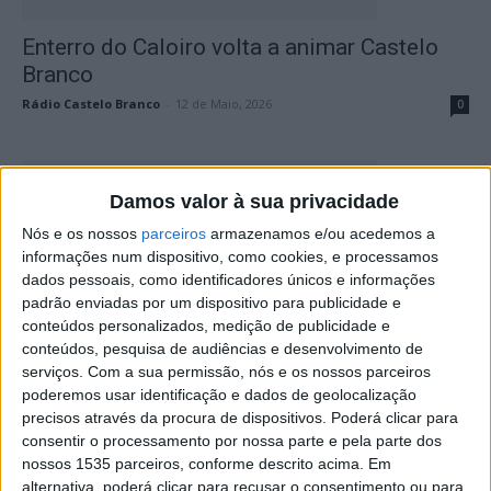
Enterro do Caloiro volta a animar Castelo
Branco
Rádio Castelo Branco
-
12 de Maio, 2026
0
Damos valor à sua privacidade
Nós e os nossos
parceiros
armazenamos e/ou acedemos a
informações num dispositivo, como cookies, e processamos
dados pessoais, como identificadores únicos e informações
padrão enviadas por um dispositivo para publicidade e
conteúdos personalizados, medição de publicidade e
conteúdos, pesquisa de audiências e desenvolvimento de
Associação Académica de Castelo Branco
serviços.
Com a sua permissão, nós e os nossos parceiros
tem nova sede e museu
poderemos usar identificação e dados de geolocalização
precisos através da procura de dispositivos. Poderá clicar para
Rádio Castelo Branco
-
23 de Março, 2026
0
consentir o processamento por nossa parte e pela parte dos
nossos 1535 parceiros, conforme descrito acima. Em
alternativa, poderá clicar para recusar o consentimento ou para