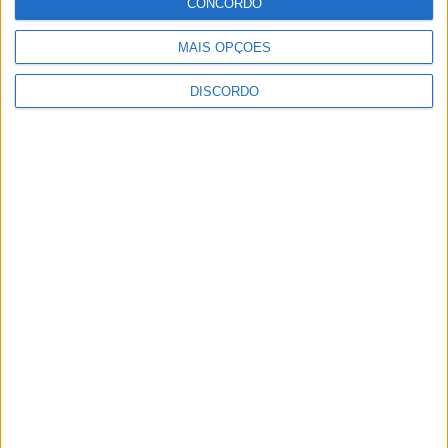
Castelo Branco
CONCORDO
Rádio Castelo Branco
-
15 de Maio, 2025
0
MAIS OPÇÕES
DISCORDO
1
2
3
PUBLICIDADE
PUBLICIDADE
PUBLICIDADE