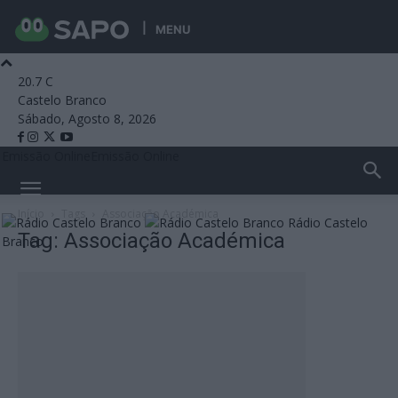
MENU
20.7
C
Castelo Branco
Sábado, Agosto 8, 2026
Emissão Online
Emissão Online
Início
Tags
Associação Académica
Rádio Castelo
Tag: Associação Académica
Branco