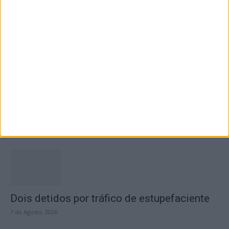
fecho do...
7 de Agosto, 2026
Academia Sénior da Sertã expõe artes na
Casa da Cultura
7 de Agosto, 2026
Dois detidos por tráfico de estupefaciente
7 de Agosto, 2026