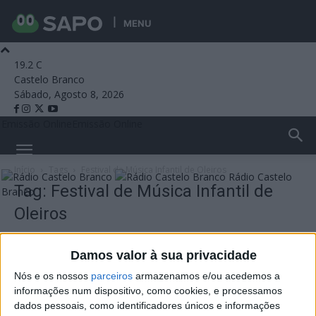
MENU
19.2
C
Castelo Branco
Sábado, Agosto 8, 2026
Emissão Online
Emissão Online
Início
Tags
Festival de Música Infantil de Oleiros
Rádio Castelo
Tag: Festival de Música Infantil de
Branco
Oleiros
Damos valor à sua privacidade
Nós e os nossos
parceiros
armazenamos e/ou acedemos a
informações num dispositivo, como cookies, e processamos
dados pessoais, como identificadores únicos e informações