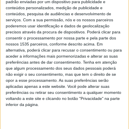
padrão enviadas por um dispositivo para publicidade e
conteúdos personalizados, medição de publicidade e
conteúdos, pesquisa de audiências e desenvolvimento de
serviços.
Com a sua permissão, nós e os nossos parceiros
II FestivOl enche Multiusos com
poderemos usar identificação e dados de geolocalização
musicalidade dos anos 80
precisos através da procura de dispositivos. Poderá clicar para
Rádio Castelo Branco
-
7 de Junho, 2023
0
consentir o processamento por nossa parte e pela parte dos
nossos 1535 parceiros, conforme descrito acima. Em
alternativa, poderá clicar para recusar o consentimento ou para
aceder a informações mais pormenorizadas e alterar as suas
PUBLICIDADE
preferências antes de dar consentimento.
Tenha em atenção
que algum processamento dos seus dados pessoais poderá
não exigir o seu consentimento, mas que tem o direito de se
opor a esse processamento. As suas preferências serão
PUBLICIDADE
aplicadas apenas a este website. Você pode alterar suas
preferências ou retirar seu consentimento a qualquer momento
voltando a este site e clicando no botão "Privacidade" na parte
inferior da página.
PUBLICIDADE