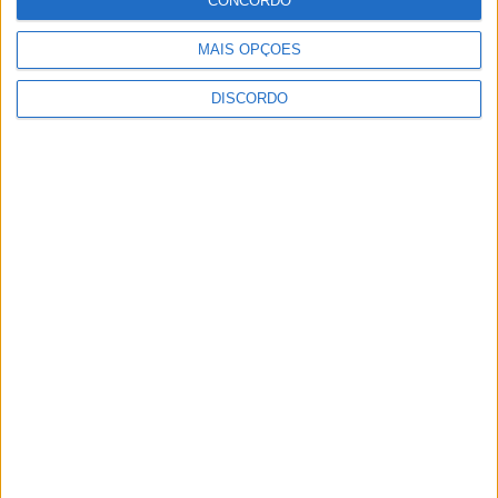
CONCORDO
fecho do...
7 de Agosto, 2026
MAIS OPÇÕES
DISCORDO
Academia Sénior da Sertã expõe artes na
Casa da Cultura
7 de Agosto, 2026
Dois detidos por tráfico de estupefaciente
7 de Agosto, 2026