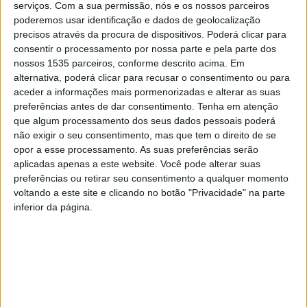
serviços.
Com a sua permissão, nós e os nossos parceiros
chamado “Se o Coração Não Quiser”, com etiqueta da
poderemos usar identificação e dados de geolocalização
País Real.
precisos através da procura de dispositivos. Poderá clicar para
consentir o processamento por nossa parte e pela parte dos
A cantora albicastrense desde os seus 7 anos que se
nossos 1535 parceiros, conforme descrito acima. Em
alternativa, poderá clicar para recusar o consentimento ou para
lembra de cantar tudo quanto era música e o seu maior
aceder a informações mais pormenorizadas e alterar as suas
sonho era pegar num microfone e cantar.
preferências antes de dar consentimento.
Tenha em atenção
que algum processamento dos seus dados pessoais poderá
Em todas as festas e romarias, não havia uma que não
não exigir o seu consentimento, mas que tem o direito de se
toma-se a
opor a esse processamento. As suas preferências serão
aplicadas apenas a este website. Você pode alterar suas
iniciativa de subir ao palco para cantar.
preferências ou retirar seu consentimento a qualquer momento
voltando a este site e clicando no botão "Privacidade" na parte
Aos 17 anos gravou o seu primeiro álbum intitulado
inferior da página.
“Coisita Linda” e foi aí que viu o seu sonho tornar-se
realidade. Dois anos depois grava o seu novo trabalho
“Açúcar Amargo ”, onde teve uma mistura de ritmos.
Mais recentemente, em 2022, volta a gravar um EP,