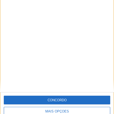
ARTIGOS RELACIONADOS
Mais do autor
Centro Cultural Raiano recebe os filmes
“O Convite” e “Mínimos & Monstros”
CONCORDO
MAIS OPÇÕES