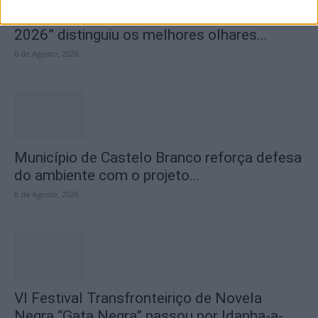
Concurso de Fotografia “Padre João Maia
2026” distinguiu os melhores olhares...
6 de Agosto, 2026
Município de Castelo Branco reforça defesa
do ambiente com o projeto...
6 de Agosto, 2026
VI Festival Transfronteiriço de Novela
Negra “Gata Negra” passou por Idanha-a-