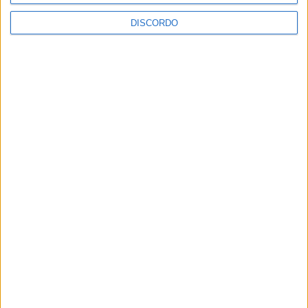
DISCORDO
Festins 2026 já tem cartaz completo e
promete três dias de música, cultura e
muita animação em Alcains
“Silêncio” é a nova música do
albicastrense Xanilla