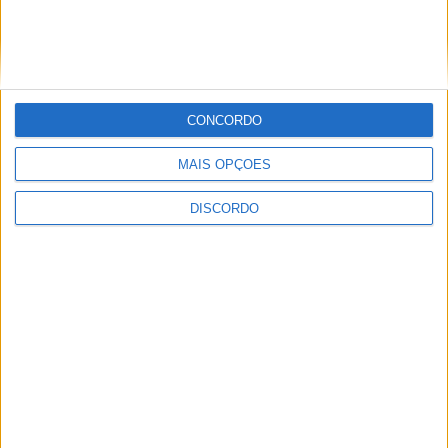
de 600 mil euros para a época 2026/27
CONCORDO
MAIS OPÇÕES
DISCORDO
Escola de Karaté Wado Joaquim
Salgueiro encerra época 2025/26 com
resultados de excelência e prepara um
futuro ambicioso