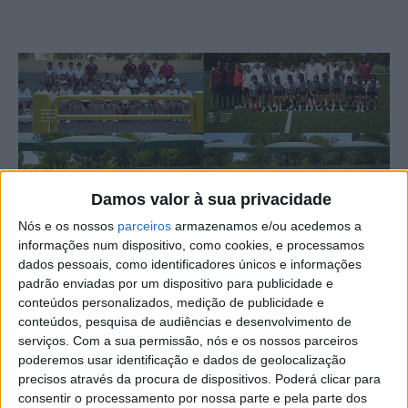
Damos valor à sua privacidade
Nós e os nossos
parceiros
armazenamos e/ou acedemos a
informações num dispositivo, como cookies, e processamos
dados pessoais, como identificadores únicos e informações
A Associação de Futebol de Castelo Branco organizou a
padrão enviadas por um dispositivo para publicidade e
4ª edição da Summer Football School, durante o mês de
conteúdos personalizados, medição de publicidade e
julho. Limitado a 24 crianças por semana, a “Escola de
conteúdos, pesquisa de audiências e desenvolvimento de
serviços.
Com a sua permissão, nós e os nossos parceiros
Verão” fez as delícias do mais novos.
poderemos usar identificação e dados de geolocalização
precisos através da procura de dispositivos. Poderá clicar para
A edição deste ano contou com várias novidades. O
consentir o processamento por nossa parte e pela parte dos