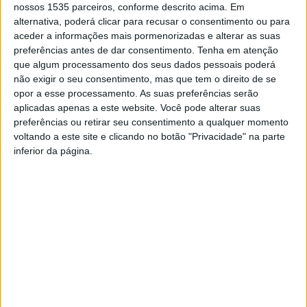
horário passou a ocupar o dia inteiro, sendo que além
nossos 1535 parceiros, conforme descrito acima. Em
alternativa, poderá clicar para recusar o consentimento ou para
dos treinos de futebol, guarda-redes, força e
aceder a informações mais pormenorizadas e alterar as suas
elasticidade, os pequenos craques contaram com outras
preferências antes de dar consentimento.
Tenha em atenção
atividades.
que algum processamento dos seus dados pessoais poderá
não exigir o seu consentimento, mas que tem o direito de se
opor a esse processamento. As suas preferências serão
A organização dá conta que, todas as semanas, os jovens
aplicadas apenas a este website. Você pode alterar suas
experimentaram modalidades diferentes (ténis, andebol,
preferências ou retirar seu consentimento a qualquer momento
voleibol e ginástica) e conheceram personalidades do
voltando a este site e clicando no botão "Privacidade" na parte
mundo do Futebol, como o professor Neca, o árbitro
inferior da página.
internacional Cláudio Pereira, a nutricionista Federação
Portuguesa de Futebol Carolina Bastos, e o antigo
jogador Futsal João Benedito.
Durante quatro semanas, os pequenos craques puderam
participar numa “Escola de Verão”, que lhes proporcionou
muita alegria, companheirismo e atividade física.