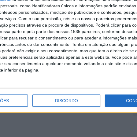
o de alguma caixilharia e beirados, bem como diversos
essoais, como identificadores únicos e informações padrão enviadas 
ncia energética. Os trabalhos incluíram igualmente a
D
conteúdos personalizados, medição de publicidade e conteúdos, pesqui
serviços.
Com a sua permissão, nós e os nossos parceiros poderemos 
rão realizados diversos arranjos, nomeadamente a
e
ção precisos através da procura de dispositivos. Poderá clicar para co
o já existente, valorizando este espaço ao serviço da
7 
ossa parte e pela parte dos nossos 1535 parceiros, conforme descrit
na dinamização da vida associativa e comunitária.
 clicar para recusar o consentimento ou para aceder a informações ma
erências antes de dar consentimento.
Tenha em atenção que algum pr
 poderá não exigir o seu consentimento, mas que tem o direito de se 
irão oferecer maior conforto, funcionalidade e
uas preferências serão aplicadas apenas a este website. Você pode al
ionando melhores condições para a realização de
rar seu consentimento a qualquer momento voltando a este site e clica
e momentos de convívio.
e inferior da página.
2
d
ontinua empenhado em apoiar o movimento associativo
7 
ra a qualidade de vida das populações e para o
ÇÕES
DISCORDO
CON