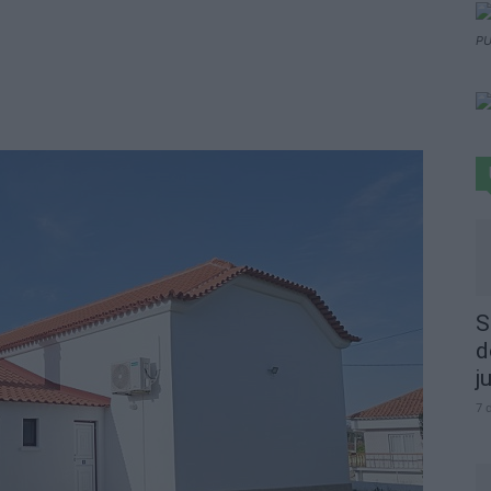
PU
S
d
j
7 