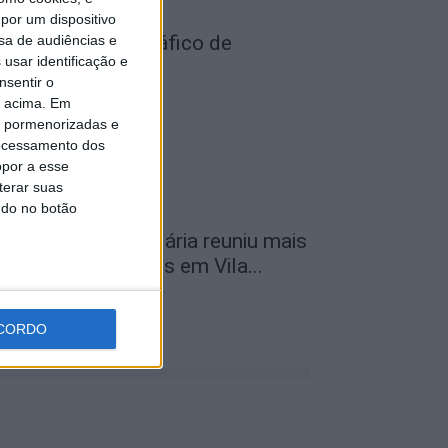
por um dispositivo
ois detidos por tráfico de
sa de audiências e
usar identificação e
stupefaciente
nsentir o
de Agosto, 2026
o acima. Em
is pormenorizadas e
ocessamento dos
opor a esse
terar suas
ndo no botão
ª Neon Walk Solidária reuniu mais
e 300 participantes em Vila...
de Agosto, 2026
CORDO