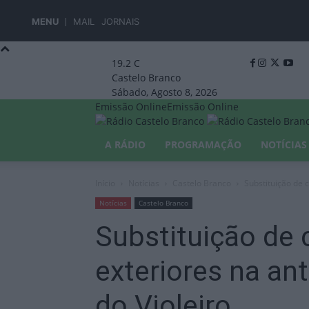
MENU
MAIL
JORNAIS
19.2
C
Castelo Branco
Sábado, Agosto 8, 2026
Emissão Online
Emissão Online
A RÁDIO
PROGRAMAÇÃO
NOTÍCIAS
Início
Notícias
Castelo Branco
Substituição de c
Notícias
Castelo Branco
Substituição de 
exteriores na an
do Violeiro