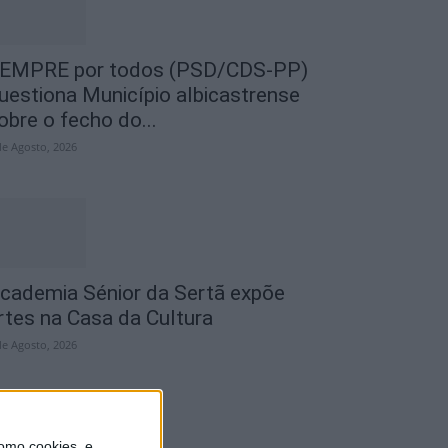
EMPRE por todos (PSD/CDS-PP)
uestiona Município albicastrense
obre o fecho do...
de Agosto, 2026
cademia Sénior da Sertã expõe
rtes na Casa da Cultura
de Agosto, 2026
omo cookies, e