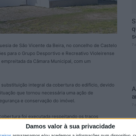
S
q
s
7 
eguesia de São Vicente da Beira, no concelho de Castelo
ões para o Grupo Desportivo e Recreativo Violeirense
ma empreitada da Câmara Municipal, com um
substituição integral da cobertura do edifício, devido
A
 situação que tornou necessária uma ação de
a
segurança e conservação do imóvel.
7 
cobertura foi executada respeitando os traços
var a identidade e características originais do
Damos valor à sua privacidade
olução de infiltrações no interior, a reparação e
ceiros
armazenamos e/ou acedemos a informações num dispositivo, c