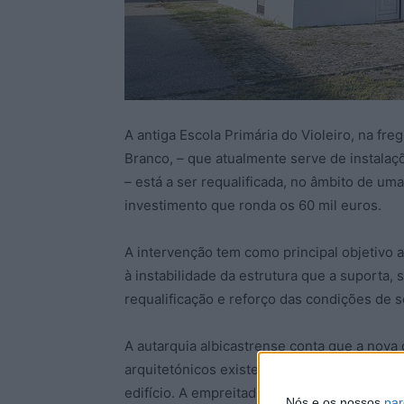
A antiga Escola Primária do Violeiro, na fr
Branco, – que atualmente serve de instalaç
– está a ser requalificada, no âmbito de u
investimento que ronda os 60 mil euros.
A intervenção tem como principal objetivo a 
à instabilidade da estrutura que a suporta,
requalificação e reforço das condições de 
A autarquia albicastrense conta que a nova 
arquitetónicos existentes, procurando preser
edifício. A empreitada contempla ainda a res
Nós e os nossos
par