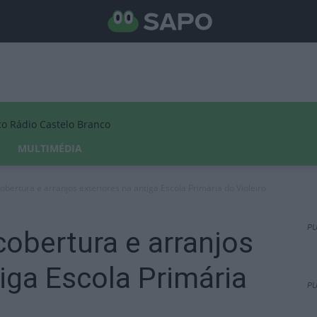
Rádio Castelo Branco
MULTIMÉDIA
obertura e arranjos exteriores na antiga Escola Primária do Violeiro
PU
cobertura e arranjos
tiga Escola Primária
PU