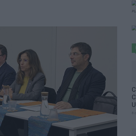
PU
C
C
U
8 