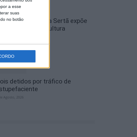
opor a esse
terar suas
ndo no botão
cademia Sénior da Sertã expõe
rtes na Casa da Cultura
de Agosto, 2026
CORDO
ois detidos por tráfico de
stupefaciente
de Agosto, 2026