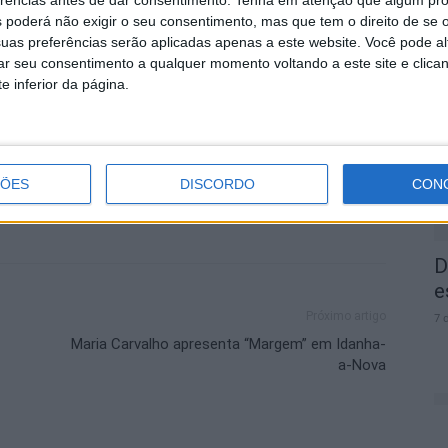
gem para os estudantes, fomentando o trabalho em
 poderá não exigir o seu consentimento, mas que tem o direito de se 
am junto da comunidade.
uas preferências serão aplicadas apenas a este website. Você pode al
rar seu consentimento a qualquer momento voltando a este site e clica
A
e inferior da página.
a
Instituto Politécnico
IPCB
7 
ÇÕES
DISCORDO
CON
D
e
Próximo artigo
7 
Maria Carvalho apresenta “Margem” em Idanha-
a-Nova