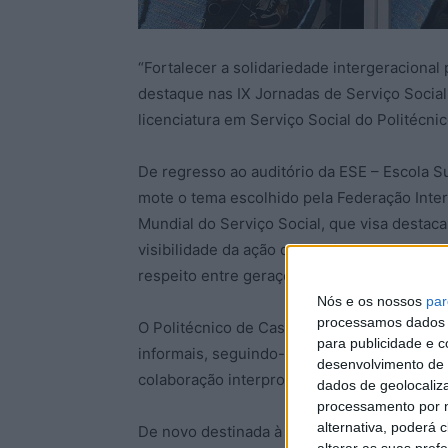
“Fortalecer a solidariedade intergeraciona
destaque nas IX Jornadas de Serviço Social
licenciatura em Serviço Social do Politécni
De regresso ao auditório da ESE – Escola S
mote o tema escolhido pela Federação Intern
Mundial do Serviço Social, que visa destaca
visibilidade da ação dos assistentes sociais
respeito entre gerações na construção de so
Nós e os nossos
par
processamos dados p
O Politécnico de Castelo Branco refere qu
para publicidade e 
informais, seguindo-se um ateliê. Já o seg
desenvolvimento de 
colaboração interprofissional no domínio d
dados de geolocaliza
processamento por n
alternativa, poderá
De novo destinada à comunidade académica e
alterar as suas pref