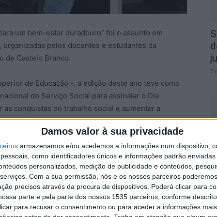
l para um bem-estar duradouro” foi o assunto em
S
d
, organizadas pelos docentes e estudantes da
j
co de Castelo Branco.
7 
uperior de Educação -, a edição deste ano teve como
acional do Serviço Social para assinalar o Dia
r as conquistas do trabalho social e aumentar a
, enfatizando desta feita a importância do cuidado e do
Damos valor à sua privacidade
ciedades fortes e resilientes.
S
ceiros
armazenamos e/ou acedemos a informações num dispositivo, c
q
essoais, como identificadores únicos e informações padrão enviadas 
e este ano, a sessão arrancou com duas conversas
s
conteúdos personalizados, medição de publicidade e conteúdos, pesqui
undo momento permitiu explorar casos práticos de
serviços.
Com a sua permissão, nós e os nossos parceiros poderemos 
7 
a saúde.
ção precisos através da procura de dispositivos. Poderá clicar para co
ossa parte e pela parte dos nossos 1535 parceiros, conforme descrit
 clicar para recusar o consentimento ou para aceder a informações ma
 a profissionais da área, as Jornadas de Serviço
erências antes de dar consentimento.
Tenha em atenção que algum pr