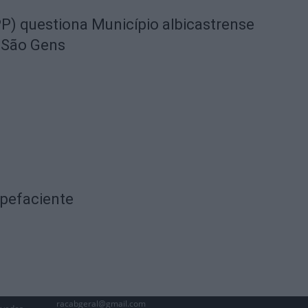
) questiona Município albicastrense
 São Gens
upefaciente
racabgeral@gmail.com