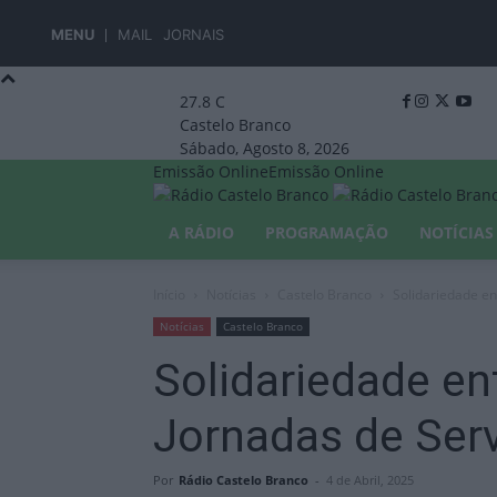
MENU
MAIL
JORNAIS
27.8
C
Castelo Branco
Sábado, Agosto 8, 2026
Emissão Online
Emissão Online
A RÁDIO
PROGRAMAÇÃO
NOTÍCIAS
Início
Notícias
Castelo Branco
Solidariedade en
Notícias
Castelo Branco
Solidariedade en
Jornadas de Serv
Por
Rádio Castelo Branco
-
4 de Abril, 2025