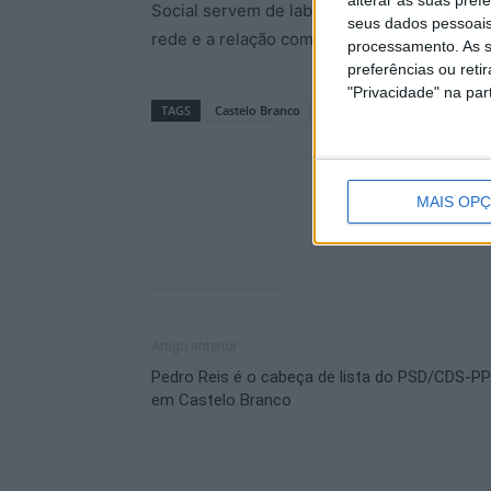
Social servem de laboratório de aprendiza
seus dados pessoais
rede e a relação com as entidades que atu
processamento. As s
preferências ou reti
"Privacidade" na part
TAGS
Castelo Branco
Escola Superior de Educação
MAIS OP
Artigo anterior
Pedro Reis é o cabeça de lista do PSD/CDS-PP
em Castelo Branco