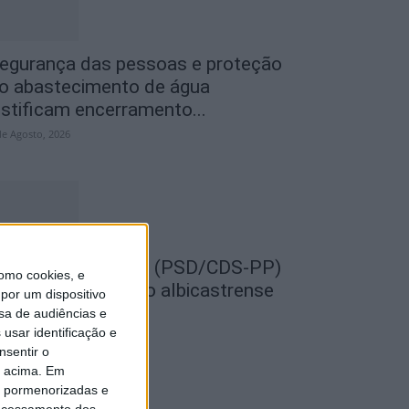
egurança das pessoas e proteção
o abastecimento de água
ustificam encerramento...
de Agosto, 2026
EMPRE por todos (PSD/CDS-PP)
omo cookies, e
uestiona Município albicastrense
por um dispositivo
obre o fecho do...
sa de audiências e
usar identificação e
de Agosto, 2026
nsentir o
o acima. Em
is pormenorizadas e
ocessamento dos