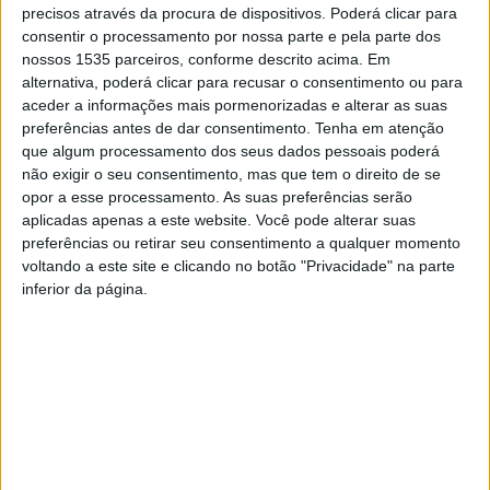
precisos através da procura de dispositivos. Poderá clicar para
A Sinfonietta de Castelo Branco assinala o Dia Mundial da
consentir o processamento por nossa parte e pela parte dos
Música (1 de outubro), este domingo, 5 de outubro, às
nossos 1535 parceiros, conforme descrito acima. Em
18h, no Centro de Cultura Contemporânea de Castelo
alternativa, poderá clicar para recusar o consentimento ou para
Branco.
aceder a informações mais pormenorizadas e alterar as suas
preferências antes de dar consentimento.
Tenha em atenção
que algum processamento dos seus dados pessoais poderá
O grupo convida os espectadores a uma viagem pela
não exigir o seu consentimento, mas que tem o direito de se
música Sul-americana, com a violinista venezuelana Ana
opor a esse processamento. As suas preferências serão
Beatriz Manzanilla e o maestro convidado Filipe Cunha. A
aplicadas apenas a este website. Você pode alterar suas
preferências ou retirar seu consentimento a qualquer momento
obra em destaque no programa são as Cuatro Estaciones
voltando a este site e clicando no botão "Privacidade" na parte
Porteñas de Astor Piazzolla, para violino solo e orquestra
inferior da página.
de cordas (arr. Leonid Desyatnikov). Esta obra, dialoga
com as Estações de Antonio Vivaldi e ambas incluem o
verão, o outono, o inverno e a primavera. Há uma mistura
de citações de melodias de Vivaldi, imitações dos sons
das cigarras e o cânone de Pachelbel, inspirando-se,
assim, em arquétipos da música barroca.