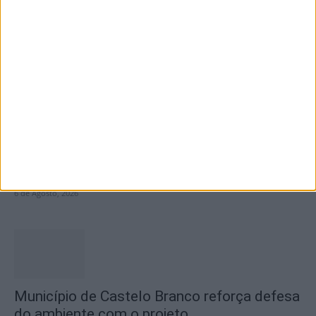
Olhares sobre o futuro dão vida a exposição
na Praia Fluvial...
6 de Agosto, 2026
Concurso de Fotografia “Padre João Maia
2026” distinguiu os melhores olhares...
6 de Agosto, 2026
Município de Castelo Branco reforça defesa
do ambiente com o projeto...