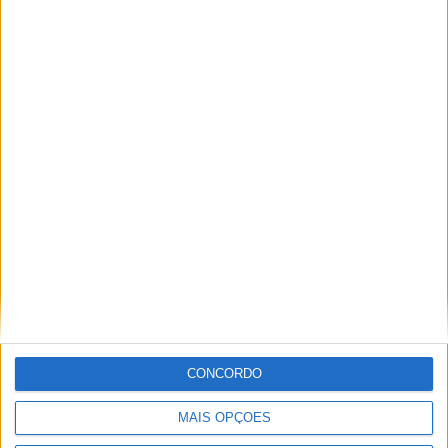
Segurança das pessoas e proteção do
abastecimento de água justificam
encerramento do Miradouro de São
Gens
CONCORDO
MAIS OPÇÕES