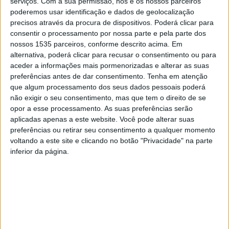
serviços.
Com a sua permissão, nós e os nossos parceiros
poderemos usar identificação e dados de geolocalização
precisos através da procura de dispositivos. Poderá clicar para
consentir o processamento por nossa parte e pela parte dos
nossos 1535 parceiros, conforme descrito acima. Em
alternativa, poderá clicar para recusar o consentimento ou para
A União dos Sindicatos de Castelo Branco leva a cabo
aceder a informações mais pormenorizadas e alterar as suas
preferências antes de dar consentimento.
Tenha em atenção
uma Semana de Esclarecimento Ação e Luta convocada
que algum processamento dos seus dados pessoais poderá
pela CGTP-IN com o lema “Aumentar salários | Garantir
não exigir o seu consentimento, mas que tem o direito de se
direitos | Combater a Exploração e as Desigualdades”.
opor a esse processamento. As suas preferências serão
aplicadas apenas a este website. Você pode alterar suas
preferências ou retirar seu consentimento a qualquer momento
Integrado na iniciativa está marcado para esta 5ªfeira, 27
voltando a este site e clicando no botão "Privacidade" na parte
de junho, pelas 10h30, uma Tribuna Pública, com
inferior da página.
passagem pela Avenida 1º de Maio, terminando em frente
à Camara Municipal de Castelo Branco.
Em nota, a União dos Sindicatos refere que a situação
atual exige que os trabalhadores respondam com a luta,
pois “só assim se poderá cumprir o imperativo nacional