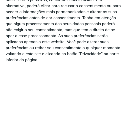
pequenos serão os protagonistas.
alternativa, poderá clicar para recusar o consentimento ou para
aceder a informações mais pormenorizadas e alterar as suas
preferências antes de dar consentimento.
Tenha em atenção
Com atividades das 9h às 17h30, neste espaço haverá
que algum processamento dos seus dados pessoais poderá
música,
atividades desportivas de grupo, animação de
não exigir o seu consentimento, mas que tem o direito de se
rua, kart de pedais, pinturas faciais insufláveis e muitas
opor a esse processamento. As suas preferências serão
aplicadas apenas a este website. Você pode alterar suas
outras atividades e brincadeiras. Com entrada livre, as
preferências ou retirar seu consentimento a qualquer momento
diversas atividades dirigem-se a todas as crianças,
voltando a este site e clicando no botão "Privacidade" na parte
estando garantido um dia muito divertido e repleto de
inferior da página.
alegria, brincadeiras e convívio, num local aprazível e ao
ar livre.
TAGS
Dia da Criança
Sertã