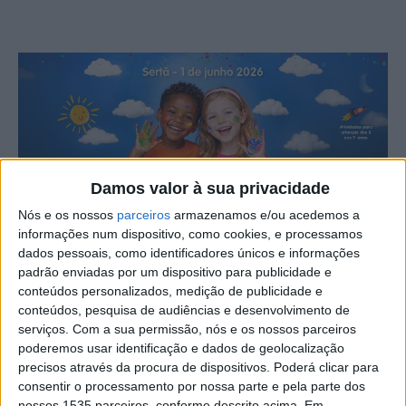
Damos valor à sua privacidade
Nós e os nossos
parceiros
armazenamos e/ou acedemos a
informações num dispositivo, como cookies, e processamos
dados pessoais, como identificadores únicos e informações
padrão enviadas por um dispositivo para publicidade e
Um dos espaços mais emblemáticas da vila e do
conteúdos personalizados, medição de publicidade e
concelho da Sertã, a Alameda da Carvalha, vai tornar-se
conteúdos, pesquisa de audiências e desenvolvimento de
num autêntico espaço de festa, alegria e brincadeira na
serviços.
Com a sua permissão, nós e os nossos parceiros
poderemos usar identificação e dados de geolocalização
2ªfeira, 1 de junho, com a comemoração do Dia Mundial
precisos através da procura de dispositivos. Poderá clicar para
da Criança. O Município da Sertã refere que irá celebrar
consentir o processamento por nossa parte e pela parte dos
esta data com diversas atividades gratuitas, onde os mais
nossos 1535 parceiros, conforme descrito acima. Em