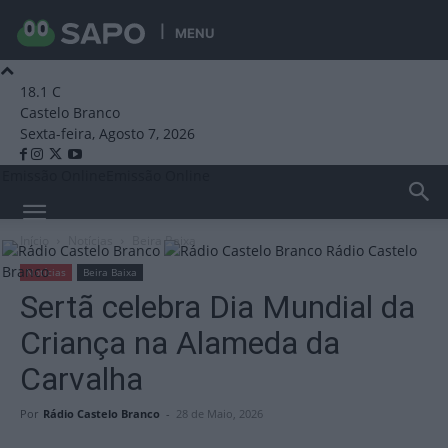
MENU
18.1
C
Castelo Branco
Sexta-feira, Agosto 7, 2026
Emissão Online
Emissão Online
Início
Notícias
Beira Baixa
Rádio Castelo
Branco
Notícias
Beira Baixa
Sertã celebra Dia Mundial da
Criança na Alameda da
Carvalha
Por
Rádio Castelo Branco
-
28 de Maio, 2026