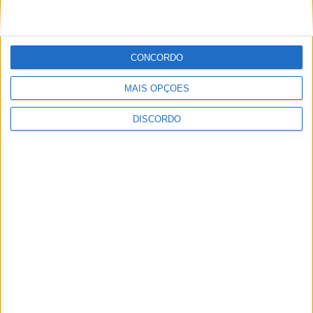
CONCORDO
MAIS OPÇÕES
Concurso de Fotografia “Padre João
DISCORDO
Maia 2026” distinguiu os melhores
olhares sobre Vila de Rei
PUBLICIDADE
PUBLICIDADE