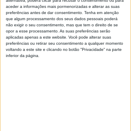
alternativa, poderá clicar para recusar o consentimento ou para
Distrito de Castelo Branco, a competição decorreu em
aceder a informações mais pormenorizadas e alterar as suas
Rochas de Baixo, freguesia de Almaceda, concelho de
preferências antes de dar consentimento.
Tenha em atenção
Castelo Branco, em parceria com o Desportivo Rochas de
que algum processamento dos seus dados pessoais poderá
Baixo, com a participação de 22 equipas.
não exigir o seu consentimento, mas que tem o direito de se
opor a esse processamento. As suas preferências serão
aplicadas apenas a este website. Você pode alterar suas
A coletividade dá ainda conta que em 2º lugar ficou a
preferências ou retirar seu consentimento a qualquer momento
dupla Joaquim Neves e José Fernandes, seguindo-se
voltando a este site e clicando no botão "Privacidade" na parte
Aníbal Martins e José Pires.
inferior da página.
TAGS
Almaceda
Associação de Jogos Tradicional
Castelo Branco
Malha
Rochas de Baixo