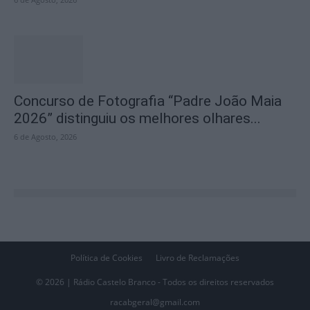
Concurso de Fotografia “Padre João Maia
2026” distinguiu os melhores olhares...
6 de Agosto, 2026
Política de Cookies
Livro de Reclamações
© 2026 | Rádio Castelo Branco - Todos os direitos reservados
racabgeral@gmail.com