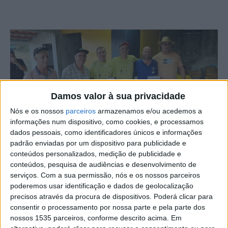
Damos valor à sua privacidade
Nós e os nossos
parceiros
armazenamos e/ou acedemos a
informações num dispositivo, como cookies, e processamos
dados pessoais, como identificadores únicos e informações
padrão enviadas por um dispositivo para publicidade e
conteúdos personalizados, medição de publicidade e
conteúdos, pesquisa de audiências e desenvolvimento de
A dupla Sérgio Santiago e Luís Duarte foi a vencedora da
serviços.
Com a sua permissão, nós e os nossos parceiros
4ª prova do Torneio Regional de Malha, da época de
poderemos usar identificação e dados de geolocalização
2025.
precisos através da procura de dispositivos. Poderá clicar para
consentir o processamento por nossa parte e pela parte dos
nossos 1535 parceiros, conforme descrito acima. Em
Organizado pela Associação de Jogos Tradicional do