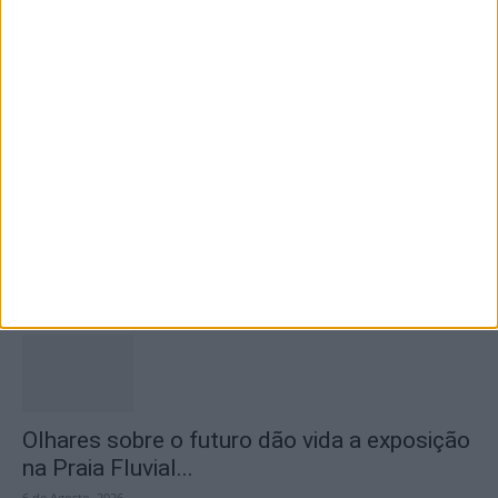
apresentação da obra de estreia de...
7 de Agosto, 2026
Proença-a-Velha promove almoço-convívio
solidário para apoiar restauro dos altares da
Igreja...
6 de Agosto, 2026
Olhares sobre o futuro dão vida a exposição
na Praia Fluvial...
6 de Agosto, 2026