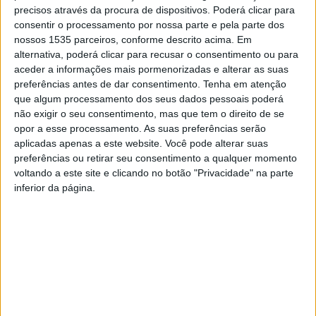
precisos através da procura de dispositivos. Poderá clicar para
consentir o processamento por nossa parte e pela parte dos
nossos 1535 parceiros, conforme descrito acima. Em
alternativa, poderá clicar para recusar o consentimento ou para
aceder a informações mais pormenorizadas e alterar as suas
preferências antes de dar consentimento.
Tenha em atenção
que algum processamento dos seus dados pessoais poderá
não exigir o seu consentimento, mas que tem o direito de se
opor a esse processamento. As suas preferências serão
aplicadas apenas a este website. Você pode alterar suas
preferências ou retirar seu consentimento a qualquer momento
voltando a este site e clicando no botão "Privacidade" na parte
inferior da página.
O Comando Territorial de Castelo Branco da GNR, através
do Núcleo de Proteção Ambiental, identificou uma mulher
de 72 anos por posse ilegal de espécie autóctone em
cativeiro, no concelho de Castelo Branco.
Segundo um comunicado enviado por esta força de
segurança, no âmbito de uma fiscalização por limpeza de