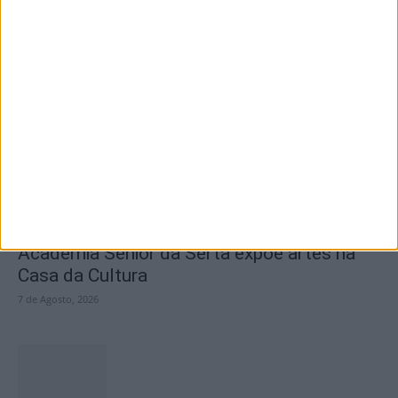
SEMPRE por todos (PSD/CDS-PP)
questiona Município albicastrense sobre o
fecho do...
7 de Agosto, 2026
Academia Sénior da Sertã expõe artes na
Casa da Cultura
7 de Agosto, 2026