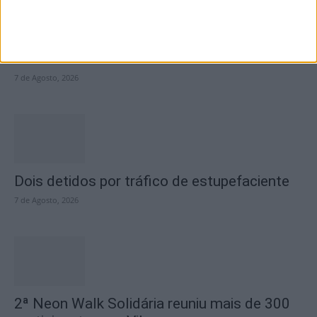
Academia Sénior da Sertã expõe artes na
Casa da Cultura
7 de Agosto, 2026
Dois detidos por tráfico de estupefaciente
7 de Agosto, 2026
2ª Neon Walk Solidária reuniu mais de 300