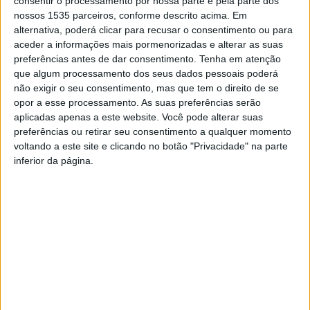
consentir o processamento por nossa parte e pela parte dos
nossos 1535 parceiros, conforme descrito acima. Em
alternativa, poderá clicar para recusar o consentimento ou para
A Ermida de Nossa Senhora de Mércoles está situada nos
aceder a informações mais pormenorizadas e alterar as suas
arredores da cidade albicastrense. Não se conhece com
preferências antes de dar consentimento.
Tenha em atenção
exatidão quem a construiu, mas a tradição atribuiu a sua
que algum processamento dos seus dados pessoais poderá
edificação aos freires da Ordem do Templo.
não exigir o seu consentimento, mas que tem o direito de se
opor a esse processamento. As suas preferências serão
aplicadas apenas a este website. Você pode alterar suas
Nesta altura de celebração é possível visitar-se a Ermida
preferências ou retirar seu consentimento a qualquer momento
de Nossa Senhora de Mércoles, que, nos restantes dias
voltando a este site e clicando no botão "Privacidade" na parte
só é possível fazendo agendamento prévio com os
inferior da página.
guardas do recinto.
Quanto à história, Porfírio da Silva referiu na sua
monografia que, embora a devoção a Nossa Senhora seja
anterior, a festividade tem origem numa romaria que se
começou a fazer ao santuário, em 1601, no dia do Bom
Pastor, por os albicastrenses atribuírem a Nossa Senhora
de Mércoles o facto de os ter livrado de uma epidemia.