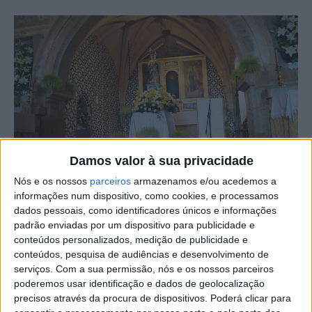
Damos valor à sua privacidade
Nós e os nossos
parceiros
armazenamos e/ou acedemos a
Fotografia: Site Câmara Municipal de Castelo Branco
informações num dispositivo, como cookies, e processamos
dados pessoais, como identificadores únicos e informações
Celebra-se esta 3ªfeira, 16 de abril, a romaria de Nossa
padrão enviadas por um dispositivo para publicidade e
Senhora de Mércoles, em Castelo Branco.
conteúdos personalizados, medição de publicidade e
conteúdos, pesquisa de audiências e desenvolvimento de
serviços.
Com a sua permissão, nós e os nossos parceiros
Assim, hoje é feriado municipal e, nos últimos dias, a
poderemos usar identificação e dados de geolocalização
cidade tem celebrado a data religiosamente, mas também
precisos através da procura de dispositivos. Poderá clicar para
com a presença de feirantes e diversões.