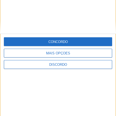
SEMPRE por todos (PSD/CDS-PP)
questiona Município albicastrense sobre
o fecho do miradouro de São Gens
CONCORDO
MAIS OPÇÕES
DISCORDO
Dois detidos por tráfico de
estupefaciente