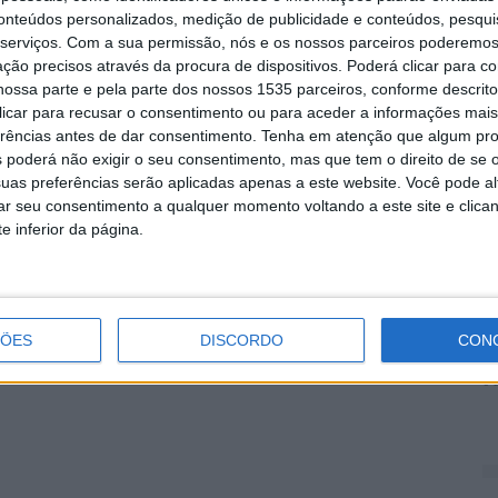
conteúdos personalizados, medição de publicidade e conteúdos, pesqui
ertos a troca de conhecimentos, experiências e
serviços.
Com a sua permissão, nós e os nossos parceiros poderemos 
M
ção precisos através da procura de dispositivos. Poderá clicar para co
r
ossa parte e pela parte dos nossos 1535 parceiros, conforme descrit
p
ão do Centro Municipal de Cultura e Desenvolvimento
 clicar para recusar o consentimento ou para aceder a informações ma
6 
erências antes de dar consentimento.
Tenha em atenção que algum pr
ão do Seminário: Empreender no Feminino e garante
 poderá não exigir o seu consentimento, mas que tem o direito de se 
om a certeza de que este espaço de partilha
uas preferências serão aplicadas apenas a este website. Você pode al
turo onde as mulheres estejam cada vez mais
rar seu consentimento a qualquer momento voltando a este site e clica
reendedoras.
e inferior da página.
V
 Cultura e Desenvolvimento de Vila Velha de Ródão
N
ÇÕES
DISCORDO
CON
p
6 