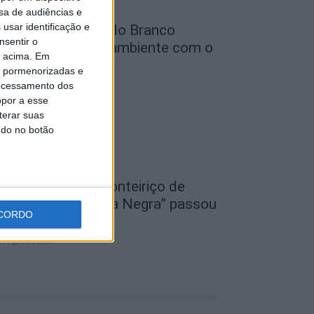
sa de audiências e
usar identificação e
unicípio de Castelo Branco
nsentir o
eforça defesa do ambiente com o
o acima. Em
rojeto...
is pormenorizadas e
de Agosto, 2026
ocessamento dos
opor a esse
terar suas
ndo no botão
I Festival Transfronteiriço de
ovela Negra “Gata Negra” passou
CORDO
or Idanha-a-Nova
de Agosto, 2026