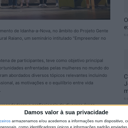
O
e
imento de Idanha-a-Nova, no âmbito do Projeto Gente
6 
ral Raiano, um seminário intitulado “Empreender no
ena de participantes, teve como objetivo principal
oportunidades enfrentadas pelas mulheres no mundo do
am abordados diversos tópicos relevantes incluindo
C
sional, as motivações e o equilíbrio entre vida
J
.
m
6 
eendedoras e profissionais de diversas áreas,
Damos valor à sua privacidade
Trash; Sónia Rafael, sócia-gerente de 3 lojas
quel Ramos, da Geocakes. Os dois painéis em destaque
ceiros
armazenamos e/ou acedemos a informações num dispositivo, c
ão através da riqueza dos testemunhos das
essoais, como identificadores únicos e informações padrão enviadas 