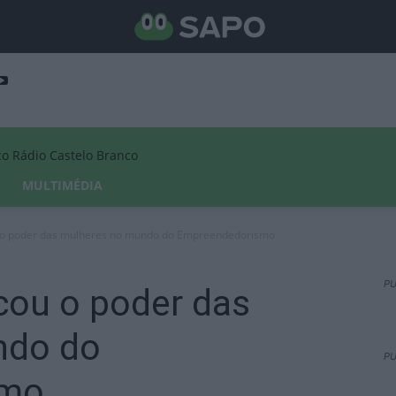
Rádio Castelo Branco
MULTIMÉDIA
 o poder das mulheres no mundo do Empreendedorismo
PU
cou o poder das
ndo do
PU
smo