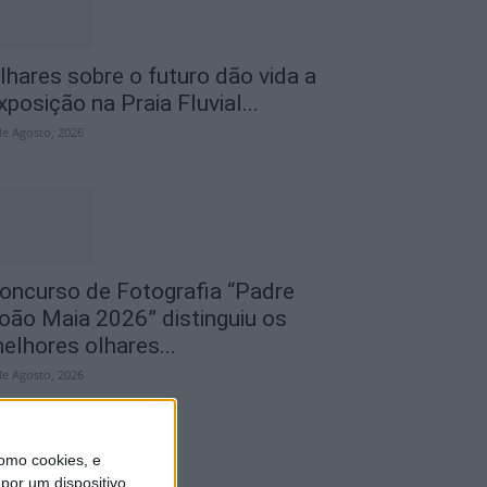
lhares sobre o futuro dão vida a
xposição na Praia Fluvial...
de Agosto, 2026
oncurso de Fotografia “Padre
oão Maia 2026” distinguiu os
elhores olhares...
de Agosto, 2026
omo cookies, e
por um dispositivo