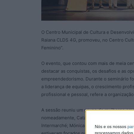
O Centro Municipal de Cultura e Desenvolv
Raiana CLDS 4G, promoveu, no Centro Cultu
Feminino”.
O evento, que contou com mais de meia cent
destacar as conquistas, os desafios e as 
empreendedorismo. Durante o seminário for
a liderança de equipas, o crescimento profis
profissional e pessoal, refere a organização
A sessão reuniu um grupo de mulheres empr
nomeadamente, Catarina Matos, da Mind the 
Intermarché; Mónica Dias, da Adecco; e Ra
Nós e os nossos
par
estiveram focados na partilha e na motivaç
processamos dados p