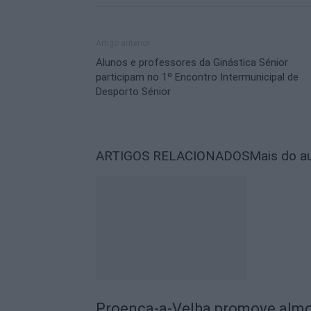
Artigo anterior
Alunos e professores da Ginástica Sénior
participam no 1º Encontro Intermunicipal de
Desporto Sénior
ARTIGOS RELACIONADOS
Mais do a
Proença-a-Velha promove almoç