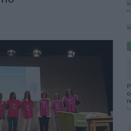
PU
P
c
r
6 