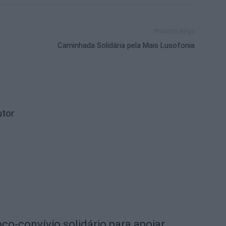
Próximo artigo
Caminhada Solidária pela Mais Lusofonia
utor
o-convívio solidário para apoiar