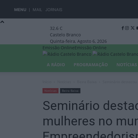
MENU
MAIL
JORNAIS
32.6
C
Castelo Branco
Quinta-feira, Agosto 6, 2026
Emissão Online
Emissão Online
A RÁDIO
PROGRAMAÇÃO
NOTÍCIAS
Início
Notícias
Beira Baixa
Seminário destacou
Notícias
Beira Baixa
Seminário desta
mulheres no mu
Empreendedori