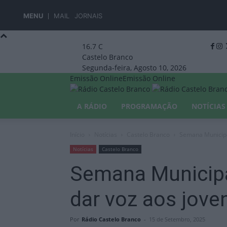
MENU
MAIL
JORNAIS
16.7
C
Castelo Branco
Segunda-feira, Agosto 10, 2026
Emissão Online
Emissão Online
A RÁDIO
PROGRAMAÇÃO
NOTÍCIAS
Início
Notícias
Castelo Branco
Semana Municipa
Notícias
Castelo Branco
Semana Municipa
dar voz aos jove
Por
Rádio Castelo Branco
-
15 de Setembro, 2025