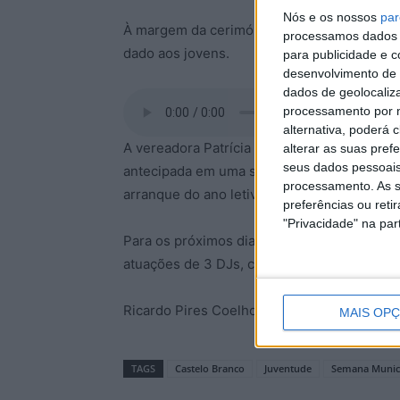
Nós e os nossos
par
À margem da cerimónia, a vereadora com o 
processamos dados p
dado aos jovens.
para publicidade e 
desenvolvimento de 
dados de geolocaliza
processamento por n
alternativa, poderá
A vereadora Patrícia Coelho acrescentou q
alterar as suas pref
seus dados pessoais
antecipada em uma semana, sendo esta uma 
processamento. As s
arranque do ano letivo.
preferências ou reti
"Privacidade" na part
Para os próximos dias, na programação dest
atuações de 3 DJs, com KYD3N (22h), Padre 
Ricardo Pires Coelho
MAIS OP
TAGS
Castelo Branco
Juventude
Semana Munici