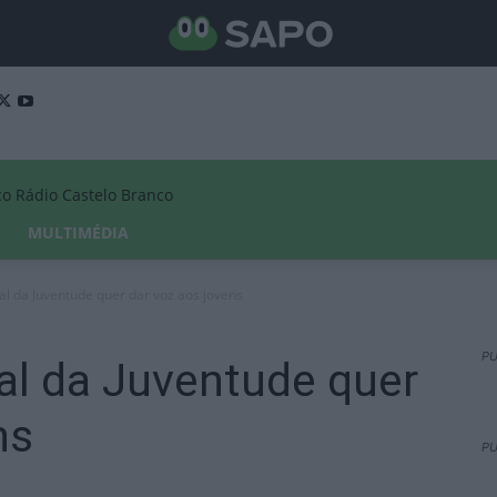
Rádio Castelo Branco
MULTIMÉDIA
l da Juventude quer dar voz aos jovens
PU
l da Juventude quer
ns
PU