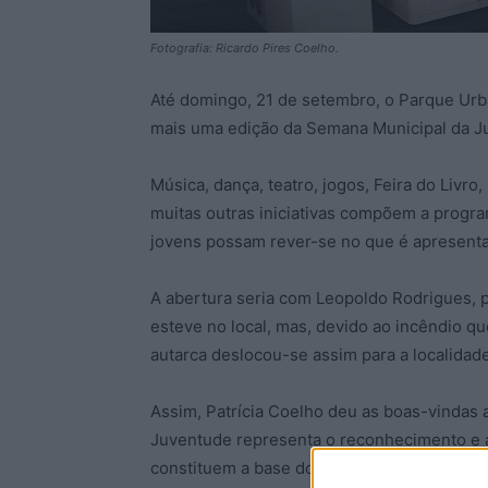
Fotografia: Ricardo Pires Coelho.
Até domingo, 21 de setembro, o Parque Urb
mais uma edição da Semana Municipal da J
Música, dança, teatro, jogos, Feira do Liv
muitas outras iniciativas compõem a progra
jovens possam rever-se no que é apresenta
A abertura seria com Leopoldo Rodrigues, 
esteve no local, mas, devido ao incêndio qu
autarca deslocou-se assim para a localidad
Assim, Patrícia Coelho deu as boas-vindas 
Juventude representa o reconhecimento e 
constituem a base dos valores e projetos.