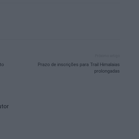
Próximo artigo
to
Prazo de inscrições para Trail Himalaias
prolongadas
utor