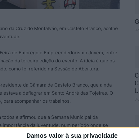
G
ano da Cruz do Montalvão, em Castelo Branco, acolhe
9 
uventude.
ro, Feira de Emprego e Empreendedorismo Jovem, entre
mação da terceira edição do evento. A ideia é que os
do, como foi referido na Sessão de Abertura.
C
C
presidente da Câmara de Castelo Branco, que ainda
U
e estava a deflagrar em Santo André das Tojeiras. O
8 
e, para acompanhar os trabalhos.
a todos e afirmou que a Semana Municipal da
a importância da juventude, num período onde se
Damos valor à sua privacidade