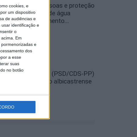
egurança das pessoas e proteção
omo cookies, e
o abastecimento de água
por um dispositivo
sa de audiências e
ustificam encerramento...
usar identificação e
de Agosto, 2026
nsentir o
o acima. Em
is pormenorizadas e
ocessamento dos
opor a esse
terar suas
ndo no botão
EMPRE por todos (PSD/CDS-PP)
uestiona Município albicastrense
obre o fecho do...
de Agosto, 2026
CORDO