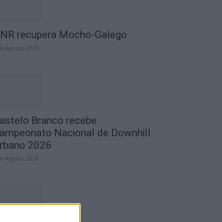
NR recupera Mocho-Galego
de Agosto, 2026
astelo Branco recebe
ampeonato Nacional de Downhill
rbano 2026
de Agosto, 2026