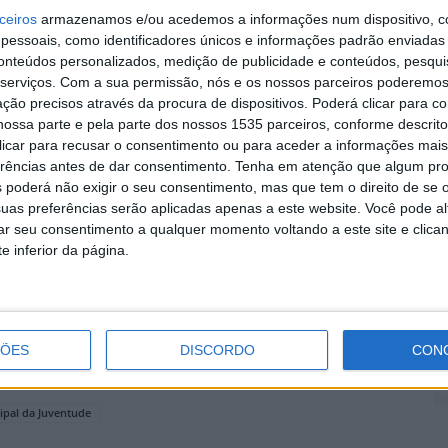
S
ceiros
armazenamos e/ou acedemos a informações num dispositivo, c
pelouro da Juventude e Educação frisou o palco que é
d
essoais, como identificadores únicos e informações padrão enviadas 
conteúdos personalizados, medição de publicidade e conteúdos, pesqui
j
serviços.
Com a sua permissão, nós e os nossos parceiros poderemos 
7 
ção precisos através da procura de dispositivos. Poderá clicar para co
ossa parte e pela parte dos nossos 1535 parceiros, conforme descrit
 clicar para recusar o consentimento ou para aceder a informações ma
ue este ano a Semana Municipal da Juventude foi
erências antes de dar consentimento.
Tenha em atenção que algum pr
 poderá não exigir o seu consentimento, mas que tem o direito de se 
boa forma de motivação, incentivo e energia no
uas preferências serão aplicadas apenas a este website. Você pode al
rar seu consentimento a qualquer momento voltando a este site e clica
S
e inferior da página.
q
aca-se para a noite de sábado, 20 de setembro, as
s
Guilherme (23h) e Attilo (00h45).
7 
ÇÕES
DISCORDO
CON
pal da Juventude