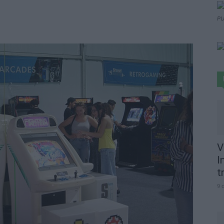
PU
V
I
t
9 