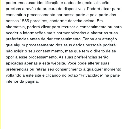
poderemos usar identificação e dados de geolocalização
precisos através da procura de dispositivos. Poderá clicar para
consentir o processamento por nossa parte e pela parte dos
nossos 1535 parceiros, conforme descrito acima. Em
Castelo Branco assinala esta 2ªfeira, 20 de maio, o Dia
alternativa, poderá clicar para recusar o consentimento ou para
aceder a informações mais pormenorizadas e alterar as suas
Mundial da Abelha, com a presença do secretário de
preferências antes de dar consentimento.
Tenha em atenção
Estado da Agricultura
que algum processamento dos seus dados pessoais poderá
não exigir o seu consentimento, mas que tem o direito de se
O governante vai presidir às várias iniciativas que estão
opor a esse processamento. As suas preferências serão
aplicadas apenas a este website. Você pode alterar suas
previstas realizar, sendo acompanhado por Leopoldo
preferências ou retirar seu consentimento a qualquer momento
Rodrigues, presidente da Câmara albicastrense.
voltando a este site e clicando no botão "Privacidade" na parte
inferior da página.
As iniciativas são coorganizadas pela Federação Nacional
dos Apicultores de Portugal, o Centro de Competências
para a Apicultura e a Biodiversidade, a MELTAGUS –
Associação dos Apicultores do Parque Natural do Tejo
Internacional, a CATAA – Associação Centro de Apoio
Tecnológico Agroalimentar, com o apoio da Câmara de