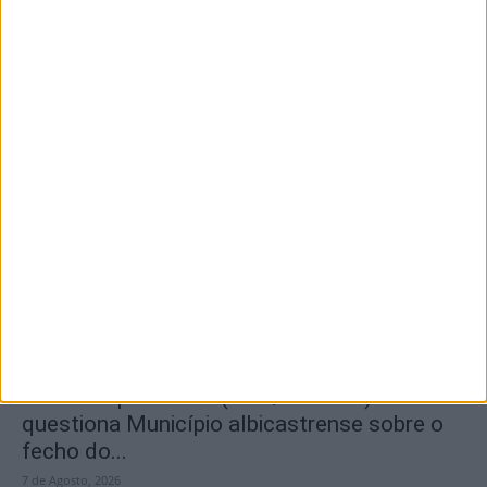
Segurança das pessoas e proteção do
abastecimento de água justificam
encerramento...
7 de Agosto, 2026
SEMPRE por todos (PSD/CDS-PP)
questiona Município albicastrense sobre o
fecho do...
7 de Agosto, 2026