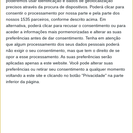
poderemos usar identificação e dados de geolocalização
precisos através da procura de dispositivos. Poderá clicar para
consentir o processamento por nossa parte e pela parte dos
nossos 1535 parceiros, conforme descrito acima. Em
alternativa, poderá clicar para recusar o consentimento ou para
aceder a informações mais pormenorizadas e alterar as suas
preferências antes de dar consentimento.
Tenha em atenção
que algum processamento dos seus dados pessoais poderá
não exigir o seu consentimento, mas que tem o direito de se
opor a esse processamento. As suas preferências serão
aplicadas apenas a este website. Você pode alterar suas
O projeto Radar Social de Vila Velha de Ródão, financiado
preferências ou retirar seu consentimento a qualquer momento
pelo Plano de Recuperação e Resiliência, promove para
voltando a este site e clicando no botão "Privacidade" na parte
inferior da página.
esta 5ªfeira, 20 de fevereiro, às 14h30, uma palestra na
Casa de Artes e Cultura do Tejo dedicada ao tema “Bem-
Estar na Terceira Idade – Cuidar da Mente, Viver Melhor”.
A sessão será dinamizada por Paula de Matos, técnica de
Apoio Psicossocial, que, através de uma sessão interativa
com pequenos filmes temáticos, vai procurar abordar e