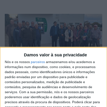
Damos valor à sua privacidade
Nós e os nossos
parceiros
armazenamos e/ou acedemos a
informações num dispositivo, como cookies, e processamos
A freguesia de Santo André das Tojeiras, concelho de
dados pessoais, como identificadores únicos e informações
Castelo Branco, já conta com um terminal multibanco.
padrão enviadas por um dispositivo para publicidade e
conteúdos personalizados, medição de publicidade e
conteúdos, pesquisa de audiências e desenvolvimento de
É com satisfação que o executivo da freguesia anuncia
serviços.
Com a sua permissão, nós e os nossos parceiros
esta novidade em comunidade enviado à nossa redação,
poderemos usar identificação e dados de geolocalização
considerando que é “mais um passo rumo ao progresso e
precisos através da procura de dispositivos. Poderá clicar para
consentir o processamento por nossa parte e pela parte dos