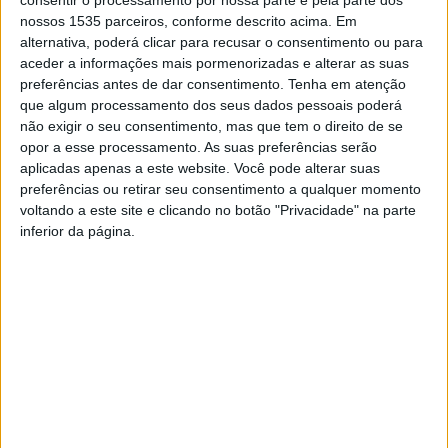
à modernização, que trará grandes benefícios para toda a
nossos 1535 parceiros, conforme descrito acima. Em
população”.
alternativa, poderá clicar para recusar o consentimento ou para
aceder a informações mais pormenorizadas e alterar as suas
Liderada por Luís Andrade, este investimento “reflete o
preferências antes de dar consentimento.
Tenha em atenção
que algum processamento dos seus dados pessoais poderá
nosso compromisso com a melhoria contínua dos
não exigir o seu consentimento, mas que tem o direito de se
serviços e da qualidade de vida na freguesia, irá permitir
opor a esse processamento. As suas preferências serão
que todos os moradores e visitantes realizem as suas
aplicadas apenas a este website. Você pode alterar suas
operações bancárias de forma prática e segura, sem a
preferências ou retirar seu consentimento a qualquer momento
voltando a este site e clicando no botão "Privacidade" na parte
necessidade de se deslocar para outras localidades”.
inferior da página.
O multibanco está instalado na Rua Pe. Manuel de Jesus
Rodrigues, próximo da sede da Junta de Freguesia.
O executivo refere que irão continuar a trabalhar “com
determinação para promover o progresso da nossa
freguesia, sempre focados em ouvir as necessidades da
nossa população e em trazer soluções que beneficiem
todos”.