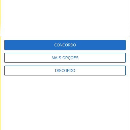
SEMPRE por todos (PSD/CDS-PP)
questiona Município albicastrense sobre
o fecho do miradouro de São Gens
CONCORDO
MAIS OPÇÕES
DISCORDO
Dois detidos por tráfico de
estupefaciente