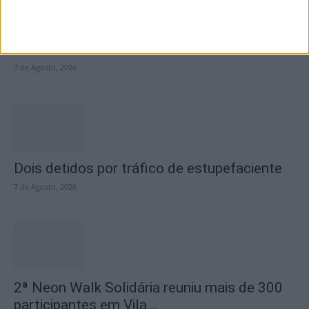
Academia Sénior da Sertã expõe artes na
Casa da Cultura
7 de Agosto, 2026
Dois detidos por tráfico de estupefaciente
7 de Agosto, 2026
2ª Neon Walk Solidária reuniu mais de 300
participantes em Vila...