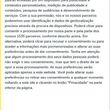
padrão enviadas por um dispositivo para publicidade e
Cumprindo uma tradição que a memória não chega para
conteúdos personalizados, medição de publicidade e
relatar tão antigo costume a Irmandade da Santa Casa da
conteúdos, pesquisa de audiências e desenvolvimento de
Misericórdia do Ladoeiro, no concelho de Idanha-a-Nova,
serviços.
Com a sua permissão, nós e os nossos parceiros
dá início, na 6ªfeira, 20 de fevereiro, mais um ciclo de
poderemos usar identificação e dados de geolocalização
precisos através da procura de dispositivos. Poderá clicar para
Procissões, designada por, “Procissão dos Homens”.
consentir o processamento por nossa parte e pela parte dos
Nela só participarem homens e realiza-se nas primeiras
nossos 1535 parceiros, conforme descrito acima. Em
cinco 6ªfeiras da Quaresma.
alternativa, poderá clicar para recusar o consentimento ou para
aceder a informações mais pormenorizadas e alterar as suas
preferências antes de dar consentimento.
Tenha em atenção
O início das procissões dá-se na Capela da Misericórdia,
que algum processamento dos seus dados pessoais poderá
às 20h30, onde a respetiva Irmandade, vestida de opas
não exigir o seu consentimento, mas que tem o direito de se
pretas e velas acesas, partem acompanhados pela Cruz
opor a esse processamento. As suas preferências serão
de Cristo, do Padre e da população masculina presente,
aplicadas apenas a este website. Você pode alterar suas
preferências ou retirar seu consentimento a qualquer momento
dirigindo-se através das principais artérias da povoação
voltando a este site e clicando no botão "Privacidade" na parte
à Igreja Matriz. Aí espera-os a Confraria do Santíssimo
inferior da página.
Sacramento, de opas vermelhas vestidas, dispostos ao
longo da coxia, em duas colunas. Depois de rezado um
mistério doloroso alusivo à crucificação do Senhor,
partem de regresso à Capela, com a Confraria do