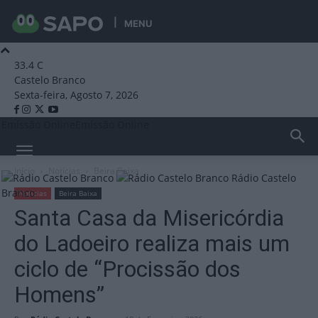
MENU
33.4
C
Castelo Branco
Sexta-feira, Agosto 7, 2026
Emissão Online
Emissão Online
Início
Notícias
Beira Baixa
Rádio Castelo
Branco
Notícias
Beira Baixa
Santa Casa da Misericórdia
do Ladoeiro realiza mais um
ciclo de “Procissão dos
Homens”