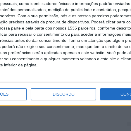
essoais, como identificadores únicos e informações padrão enviadas 
 da Câmara de Castelo Branco recordou projetos que
conteúdos personalizados, medição de publicidade e conteúdos, pesqui
M
serviços.
Com a sua permissão, nós e os nossos parceiros poderemos 
clusão “fulcrais para a cidade”.
r
ção precisos através da procura de dispositivos. Poderá clicar para co
p
ossa parte e pela parte dos nossos 1535 parceiros, conforme descrit
a Escola de Chefs; o Vale da Europa, que se saberá o
 clicar para recusar o consentimento ou para aceder a informações ma
6 
Interpretação Templária; entre outros. Para o autarca
erências antes de dar consentimento.
Tenha em atenção que algum pr
 poderá não exigir o seu consentimento, mas que tem o direito de se 
mização do território.
uas preferências serão aplicadas apenas a este website. Você pode al
rar seu consentimento a qualquer momento voltando a este site e clica
 de Perdição foi, uma vez mais, uma montra daquilo
e inferior da página.
V
N
p
ÇÕES
DISCORDO
CON
6 