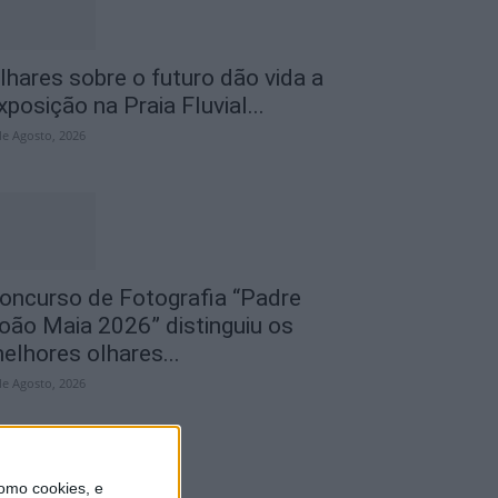
lhares sobre o futuro dão vida a
xposição na Praia Fluvial...
de Agosto, 2026
oncurso de Fotografia “Padre
oão Maia 2026” distinguiu os
elhores olhares...
de Agosto, 2026
omo cookies, e