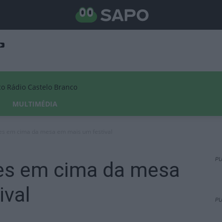
Rádio Castelo Branco
MULTIMÉDIA
es em cima da mesa em mais um festival
PU
es em cima da mesa
ival
PU