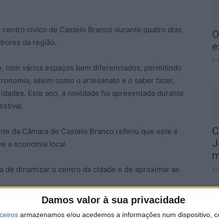
 centro cívico de Castelo Branco durante quatro dias
O
abores da região.
e
6 
, com vários espaços bem diferenciados, permitindo
tronomia, assim como o artesanato e o saber fazer,
idades. Este ano, a novidade foi apresentada durante
stival.
C
nte da Câmara de Castelo Branco referiu que este é
J
e a economia local.
m
 de dinamizar o centro da cidade e de aproximar as
6 
Damos valor à sua privacidade
ceiros
armazenamos e/ou acedemos a informações num dispositivo, c