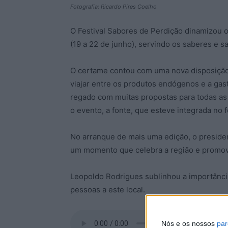
Fotografia: Ricardo Pires Coelho
O Festival Sabores de Perdição dinamizou o
(19 a 22 de junho), servindo os saberes e s
O certame contou com uma nova disposição
viajar entre os produtos endógenos e a gas
regado com muitas propostas para todas as 
o evento, a fonte, que esteve integrada no fe
No arranque de mais uma edição, o preside
um momento que celebra a região e promov
Leopoldo Rodrigues sublinhou a importância
pessoas a este local.
Nós e os nossos
par