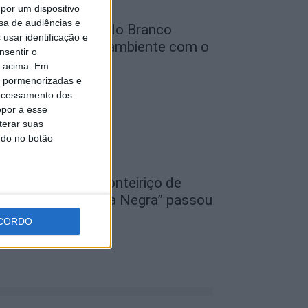
por um dispositivo
sa de audiências e
unicípio de Castelo Branco
usar identificação e
eforça defesa do ambiente com o
nsentir o
rojeto...
o acima. Em
is pormenorizadas e
de Agosto, 2026
ocessamento dos
opor a esse
terar suas
ndo no botão
I Festival Transfronteiriço de
ovela Negra “Gata Negra” passou
or Idanha-a-Nova
CORDO
de Agosto, 2026