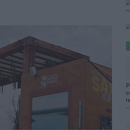
PU
P
c
r
6 