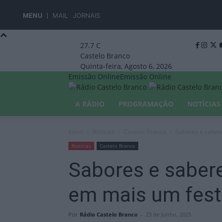
MENU
MAIL
JORNAIS
27.7
C
Castelo Branco
Quinta-feira, Agosto 6, 2026
Emissão Online
Emissão Online
A RÁDIO
PROGRAMAÇÃO
NOTÍCIAS
Início
Notícias
Castelo Branco
Sabores e saber
Notícias
Castelo Branco
Sabores e saber
em mais um fest
Por
Rádio Castelo Branco
-
23 de Junho, 2025