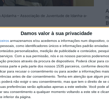
A
a Ajidanha – Associação de Juventude de Idanha-a-
n
B
5 
Damos valor à sua privacidade
a o ano de 2024.
ceiros
armazenamos e/ou acedemos a informações num dispositivo, c
essoais, como identificadores únicos e informações padrão enviadas 
imónia de tomada de posse acontece na sequência da
conteúdos personalizados, medição de publicidade e conteúdos, pesqui
6 de janeiro), onde foi aprovado o Relatório de Contas
serviços.
Com a sua permissão, nós e os nossos parceiros poderemos 
ção precisos através da procura de dispositivos. Poderá clicar para co
S
ossa parte e pela parte dos nossos 1535 parceiros, conforme descrit
F
 clicar para recusar o consentimento ou para aceder a informações ma
erências antes de dar consentimento.
Tenha em atenção que algum pr
B
 poderá não exigir o seu consentimento, mas que tem o direito de se 
5 
uas preferências serão aplicadas apenas a este website. Você pode al
rar seu consentimento a qualquer momento voltando a este site e clica
e inferior da página.