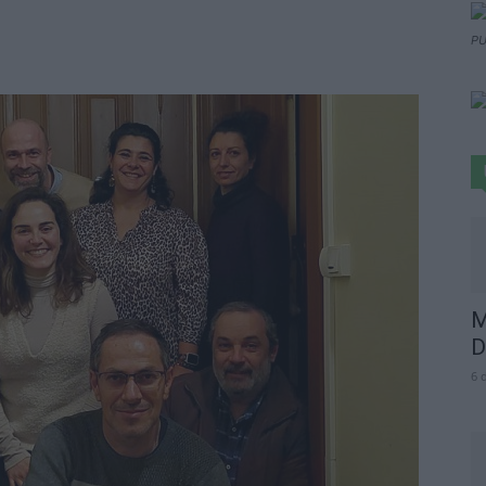
PU
M
D
6 