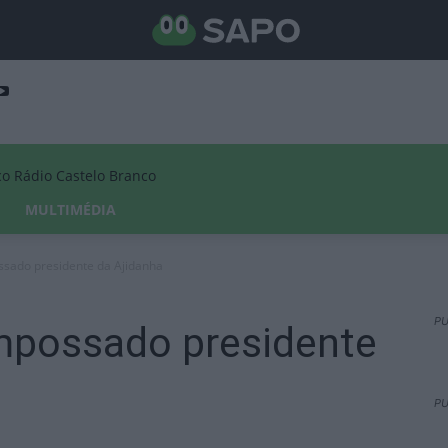
Rádio Castelo Branco
MULTIMÉDIA
ssado presidente da Ajidanha
PU
empossado presidente
PU