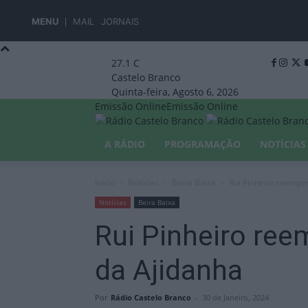
MENU
MAIL
JORNAIS
27.1
C
Castelo Branco
Quinta-feira, Agosto 6, 2026
Emissão Online
Emissão Online
A RÁDIO
PROGRAMAÇÃO
NOTÍCIAS
Início
Notícias
Beira Baixa
Rui Pinheiro reempo
Notícias
Beira Baixa
Rui Pinheiro re
da Ajidanha
Por
Rádio Castelo Branco
-
30 de Janeiro, 2024