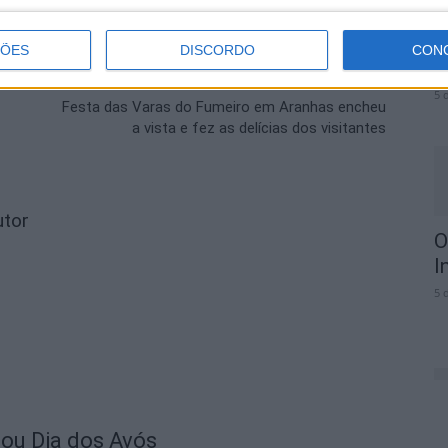
C
ÇÕES
DISCORDO
CON
f
Próximo artigo
5 
Festa das Varas do Fumeiro em Aranhas encheu
a vista e fez as delícias dos visitantes
utor
O
I
5 
lou Dia dos Avós