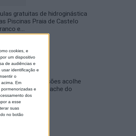
ulas gratuitas de hidroginástica
as Piscinas Praia de Castelo
ranco e...
de Agosto, 2026
omo cookies, e
por um dispositivo
sa de audiências e
usar identificação e
nsentir o
eminário das Missões acolhe
o acima. Em
eira Anual de Cernache do
is pormenorizadas e
ocessamento dos
onjardim
opor a esse
de Agosto, 2026
terar suas
ndo no botão