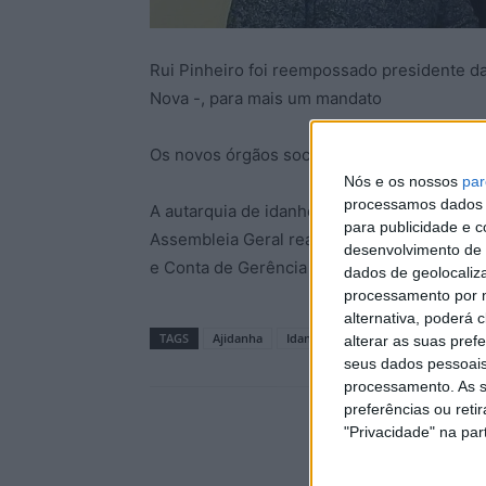
Rui Pinheiro foi reempossado presidente d
Nova -, para mais um mandato
Os novos órgãos sociais tomaram posse par
Nós e os nossos
par
processamos dados p
A autarquia de idanhense refere que a cer
para publicidade e 
Assembleia Geral realizada recentemente (2
desenvolvimento de 
e Conta de Gerência do ano anterior.
dados de geolocaliza
processamento por n
alternativa, poderá
TAGS
Ajidanha
Idanha-a-Nova
alterar as suas pref
seus dados pessoais
processamento. As s
preferências ou reti
"Privacidade" na part