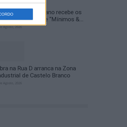
entro Cultural Raiano recebe os
CORDO
ilmes “O Convite” e “Mínimos &...
de Agosto, 2026
bra na Rua D arranca na Zona
ndustrial de Castelo Branco
de Agosto, 2026