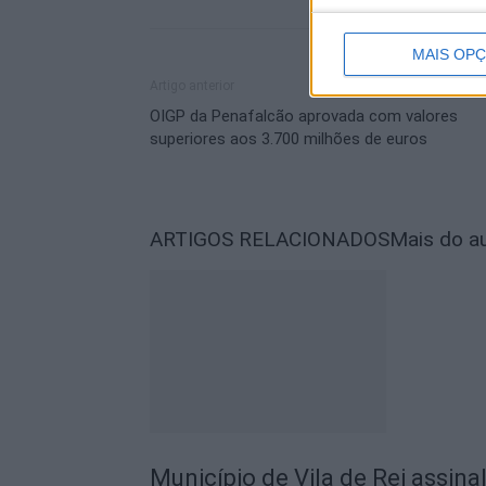
MAIS OP
Artigo anterior
OIGP da Penafalcão aprovada com valores
superiores aos 3.700 milhões de euros
ARTIGOS RELACIONADOS
Mais do a
Município de Vila de Rei assina