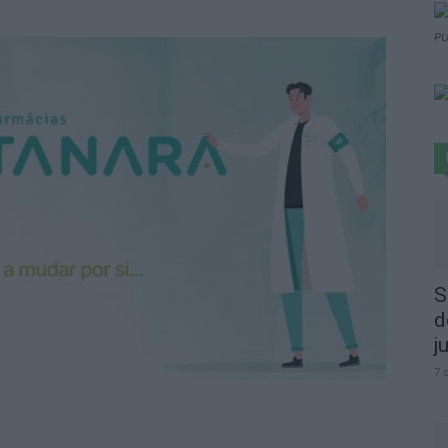
PU
S
d
j
7 