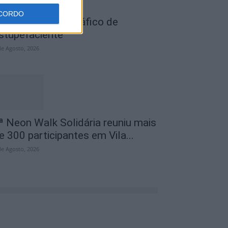
CORDO
ois detidos por tráfico de
stupefaciente
de Agosto, 2026
ª Neon Walk Solidária reuniu mais
e 300 participantes em Vila...
de Agosto, 2026