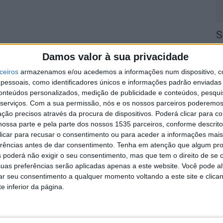
S
q
Damos valor à sua privacidade
s
ceiros
armazenamos e/ou acedemos a informações num dispositivo, c
7 
essoais, como identificadores únicos e informações padrão enviadas 
conteúdos personalizados, medição de publicidade e conteúdos, pesqui
serviços.
Com a sua permissão, nós e os nossos parceiros poderemos 
ção precisos através da procura de dispositivos. Poderá clicar para co
ossa parte e pela parte dos nossos 1535 parceiros, conforme descrit
 clicar para recusar o consentimento ou para aceder a informações ma
A
erências antes de dar consentimento.
Tenha em atenção que algum pr
 poderá não exigir o seu consentimento, mas que tem o direito de se 
a
uas preferências serão aplicadas apenas a este website. Você pode al
7 
rar seu consentimento a qualquer momento voltando a este site e clica
e inferior da página.