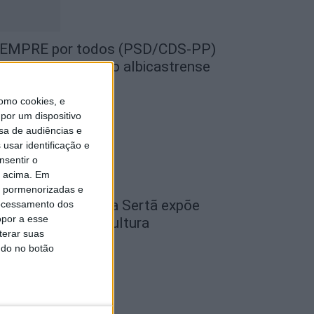
EMPRE por todos (PSD/CDS-PP)
uestiona Município albicastrense
obre o fecho do...
omo cookies, e
de Agosto, 2026
por um dispositivo
sa de audiências e
usar identificação e
nsentir o
o acima. Em
is pormenorizadas e
cademia Sénior da Sertã expõe
ocessamento dos
opor a esse
rtes na Casa da Cultura
terar suas
de Agosto, 2026
ndo no botão