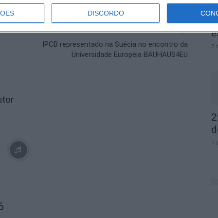
ÇÕES
DISCORDO
CON
D
Próximo artigo
e
IPCB representado na Suécia no encontro da
7 
Universidade Europeia BAUHAUS4EU
utor
2
d
7 
6