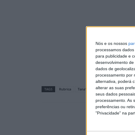
Nós e os nossos
par
processamos dados p
para publicidade e 
desenvolvimento de 
dados de geolocaliza
processamento por n
alternativa, poderá
alterar as suas pref
TAGS
Rubrica
Tana'Hora
seus dados pessoais
processamento. As s
preferências ou reti
"Privacidade" na part