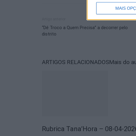
MAIS OP
Artigo anterior
“Dê Troco a Quem Precisa” a decorrer pelo
distrito
ARTIGOS RELACIONADOS
Mais do a
Rubrica Tana’Hora – 08-04-202