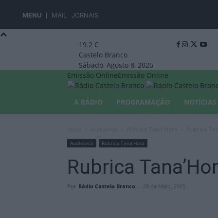
MENU
MAIL
JORNAIS
19.2
C
Castelo Branco
Sábado, Agosto 8, 2026
Emissão Online
Emissão Online
A RÁDIO
PROGRAMAÇÃO
NOTÍCIAS
Início
Audioteca
Rubrica Tana'Hora
Rubrica Ta
Audioteca
Rubrica Tana'Hora
Rubrica Tana’Ho
Por
Rádio Castelo Branco
-
28 de Maio, 2025