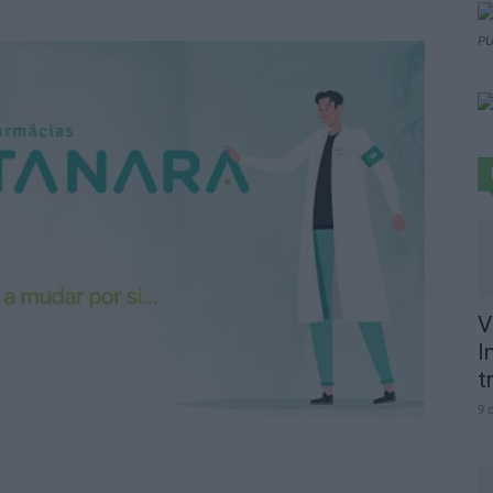
PU
V
I
t
9 