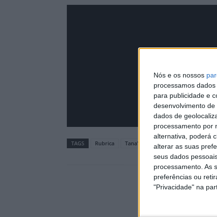
Nós e os nossos
par
processamos dados p
para publicidade e 
desenvolvimento de 
dados de geolocaliza
processamento por n
alternativa, poderá
TAGS
Rubrica
Tana'Hora
alterar as suas pref
seus dados pessoais
processamento. As s
preferências ou reti
"Privacidade" na part