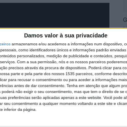
G
9 
Damos valor à sua privacidade
ceiros
armazenamos e/ou acedemos a informações num dispositivo, c
essoais, como identificadores únicos e informações padrão enviadas 
conteúdos personalizados, medição de publicidade e conteúdos, pesqui
serviços.
Com a sua permissão, nós e os nossos parceiros poderemos 
ção precisos através da procura de dispositivos. Poderá clicar para co
C
ossa parte e pela parte dos nossos 1535 parceiros, conforme descrit
C
 clicar para recusar o consentimento ou para aceder a informações ma
U
erências antes de dar consentimento.
Tenha em atenção que algum pr
8 
 poderá não exigir o seu consentimento, mas que tem o direito de se 
uas preferências serão aplicadas apenas a este website. Você pode al
rar seu consentimento a qualquer momento voltando a este site e clica
e inferior da página.