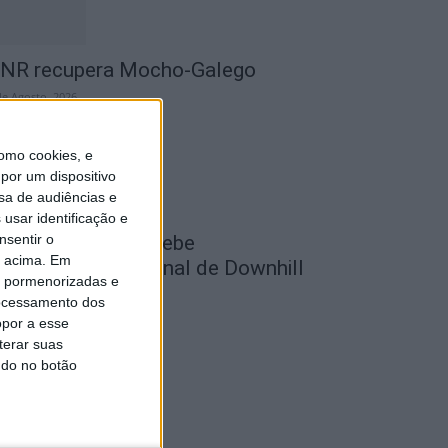
NR recupera Mocho-Galego
de Agosto, 2026
omo cookies, e
por um dispositivo
sa de audiências e
usar identificação e
nsentir o
astelo Branco recebe
o acima. Em
ampeonato Nacional de Downhill
is pormenorizadas e
rbano 2026
ocessamento dos
de Agosto, 2026
opor a esse
terar suas
ndo no botão