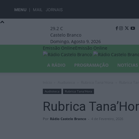
MENU
MAIL
JORNAIS
29.2
C
Castelo Branco
Domingo, Agosto 9, 2026
Emissão Online
Emissão Online
A RÁDIO
PROGRAMAÇÃO
NOTÍCIAS
Início
Audioteca
Rubrica Tana'Hora
Rubrica Ta
Audioteca
Rubrica Tana'Hora
Rubrica Tana’Ho
Por
Rádio Castelo Branco
-
4 de Fevereiro, 2026