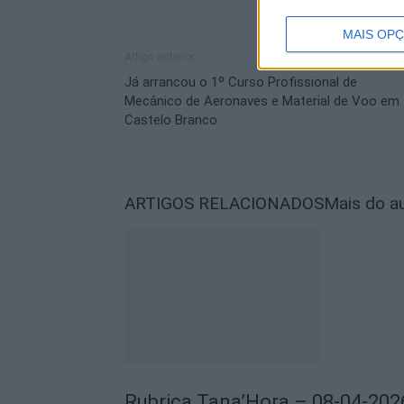
MAIS OP
Artigo anterior
Já arrancou o 1º Curso Profissional de
Mecânico de Aeronaves e Material de Voo em
Castelo Branco
ARTIGOS RELACIONADOS
Mais do a
Rubrica Tana’Hora – 08-04-202