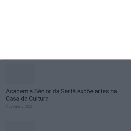
SEMPRE por todos (PSD/CDS-PP)
questiona Município albicastrense sobre o
fecho do...
7 de Agosto, 2026
Academia Sénior da Sertã expõe artes na
Casa da Cultura
7 de Agosto, 2026