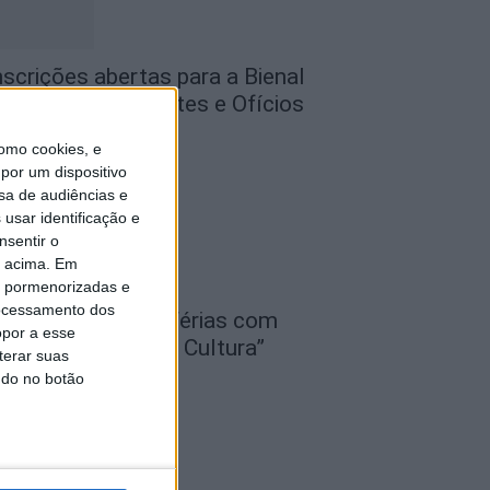
nscrições abertas para a Bienal
nternacional de Artes e Ofícios
026
omo cookies, e
de Agosto, 2026
por um dispositivo
sa de audiências e
usar identificação e
nsentir o
o acima. Em
is pormenorizadas e
ocessamento dos
teliers “Grandes Férias com
opor a esse
iência, Desporto e Cultura”
terar suas
nimaram mês de...
ndo no botão
de Agosto, 2026