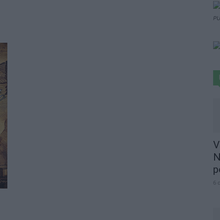
PU
V
N
p
6 