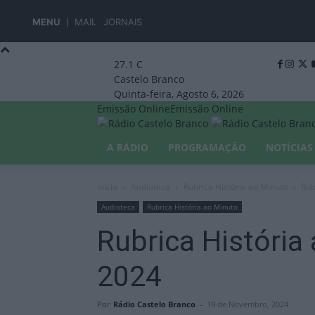
MENU
MAIL
JORNAIS
27.1
C
Castelo Branco
Quinta-feira, Agosto 6, 2026
Emissão Online
Emissão Online
A RÁDIO
PROGRAMAÇÃO
NOTÍCIAS
Início
Audioteca
Rubrica História ao Minuto
Rub
Audioteca
Rubrica História ao Minuto
Rubrica História
2024
Por
Rádio Castelo Branco
-
19 de Novembro, 2024