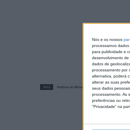
Nós e os nossos
par
processamos dados p
para publicidade e 
desenvolvimento de 
dados de geolocaliza
processamento por n
alternativa, poderá
alterar as suas pref
TAGS
História ao Minuto
seus dados pessoais
processamento. As s
preferências ou reti
"Privacidade" na part