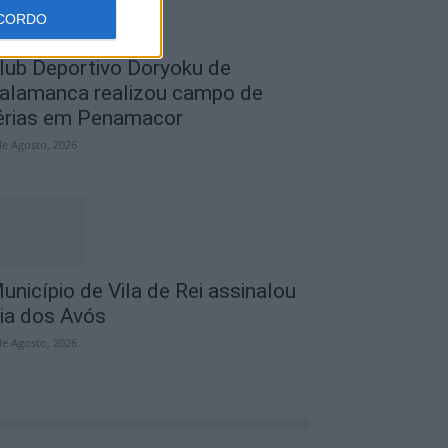
CORDO
lub Deportivo Doryoku de
alamanca realizou campo de
érias em Penamacor
de Agosto, 2026
unicípio de Vila de Rei assinalou
ia dos Avós
de Agosto, 2026