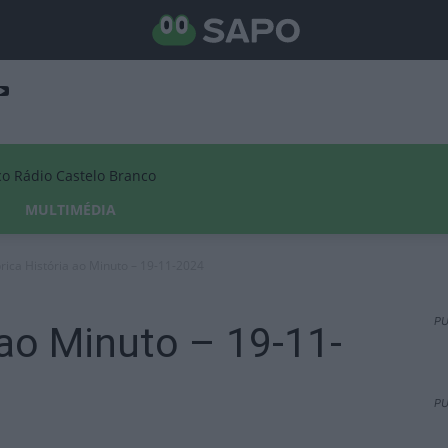
Rádio Castelo Branco
MULTIMÉDIA
rica História ao Minuto – 19-11-2024
PU
 ao Minuto – 19-11-
PU