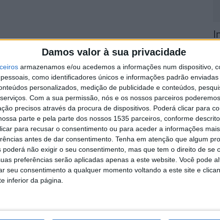
I
I
Damos valor à sua privacidade
2
ceiros
armazenamos e/ou acedemos a informações num dispositivo, c
6 
essoais, como identificadores únicos e informações padrão enviadas 
conteúdos personalizados, medição de publicidade e conteúdos, pesqui
serviços.
Com a sua permissão, nós e os nossos parceiros poderemos 
ção precisos através da procura de dispositivos. Poderá clicar para co
ossa parte e pela parte dos nossos 1535 parceiros, conforme descrit
 clicar para recusar o consentimento ou para aceder a informações ma
erências antes de dar consentimento.
Tenha em atenção que algum pr
A
 poderá não exigir o seu consentimento, mas que tem o direito de se 
C
uas preferências serão aplicadas apenas a este website. Você pode al
a
rar seu consentimento a qualquer momento voltando a este site e clica
e inferior da página.
6 