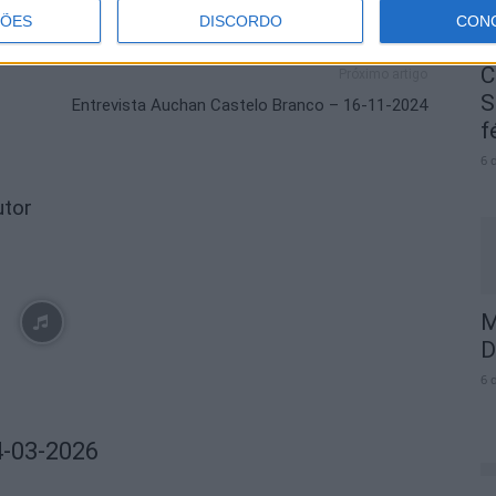
ÇÕES
DISCORDO
CON
C
Próximo artigo
S
Entrevista Auchan Castelo Branco – 16-11-2024
f
6 
utor
M
D
6 
4-03-2026