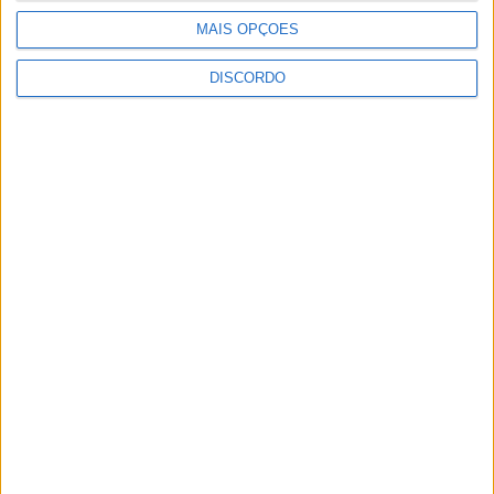
MAIS OPÇÕES
Rubrica História ao Minuto – 10-03-2026
DISCORDO
PUBLICIDADE
PUBLICIDADE
PUBLICIDADE