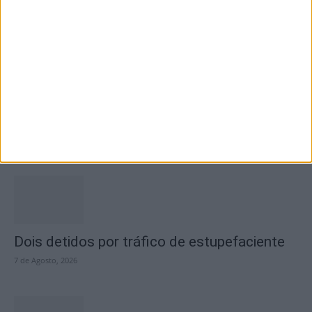
7 de Agosto, 2026
Academia Sénior da Sertã expõe artes na
Casa da Cultura
7 de Agosto, 2026
Dois detidos por tráfico de estupefaciente
7 de Agosto, 2026