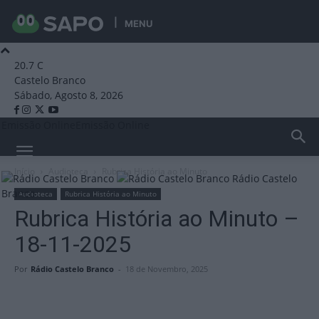
MENU
20.7
C
Castelo Branco
Sábado, Agosto 8, 2026
Emissão Online
Emissão Online
Início
Audioteca
Rubrica História ao Minuto
Rádio Castelo
Branco
Audioteca
Rubrica História ao Minuto
Rubrica História ao Minuto –
18-11-2025
Por
Rádio Castelo Branco
-
18 de Novembro, 2025