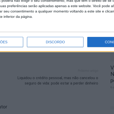
 poderá não exigir o seu consentimento, mas que tem o direito de se 
uas preferências serão aplicadas apenas a este website. Você pode al
M
rar seu consentimento a qualquer momento voltando a este site e clica
oles
r
e inferior da página.
p
6 
ÇÕES
DISCORDO
CON
V
Próximo artigo
N
Liquidou o crédito pessoal, mas não cancelou o
p
seguro de vida: pode estar a perder dinheiro
6 
utor