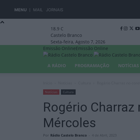
MENU
MAIL
JORNAIS
18.9
C
Castelo Branco
Sexta-feira, Agosto 7, 2026
Emissão Online
Emissão Online
A RÁDIO
PROGRAMAÇÃO
NOTÍCIAS
Início
Notícias
Cultura
Rogério Charraz no core
Notícias
Cultura
Rogério Charraz 
Mércoles
Por
Rádio Castelo Branco
-
4 de Abril, 2023