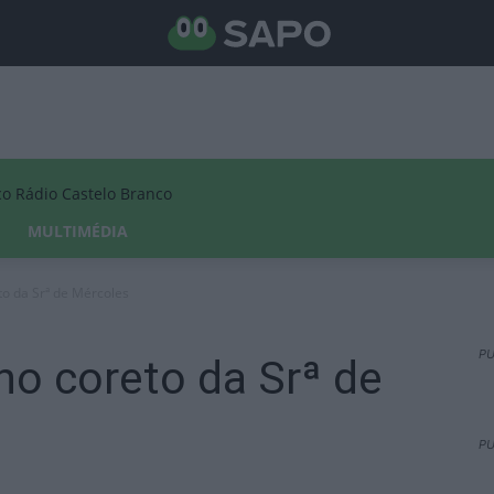
Rádio Castelo Branco
MULTIMÉDIA
to da Srª de Mércoles
PU
no coreto da Srª de
PU