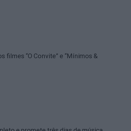
os filmes “O Convite” e “Mínimos &
pleto e promete três dias de música,