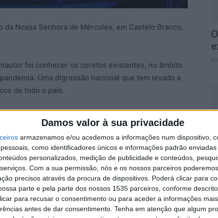
to da Nossa Senhora de Mércoles, em Castelo Branco,
O
e
6 
antautor foi conhecer os coretos existentes, no âmbito
 pandemia. Uma digressão nacional que tem levado a
cos de todo o país.
(música) e de José Fialho Gouveia (letras), que nasceu
Damos valor à sua privacidade
pelos coretos enquanto símbolo cultural e elemento
C
ceiros
armazenamos e/ou acedemos a informações num dispositivo, c
o juntou-se Luísa Sobral na produção musical. Um
J
essoais, como identificadores únicos e informações padrão enviadas 
s páginas nas entrelinhas, o desencanto com o dia-a-
m
conteúdos personalizados, medição de publicidade e conteúdos, pesqui
as assimetrias entre o litoral e o interior, os dilemas de
serviços.
Com a sua permissão, nós e os nossos parceiros poderemos 
6 
ção precisos através da procura de dispositivos. Poderá clicar para co
ossa parte e pela parte dos nossos 1535 parceiros, conforme descrit
 clicar para recusar o consentimento ou para aceder a informações ma
ércoles, as músicas e as histórias vão ser ouvidas no
erências antes de dar consentimento.
Tenha em atenção que algum pr