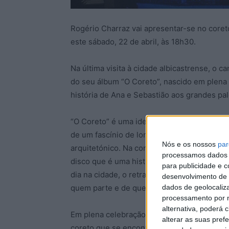
Rogério Charraz vai apresentar-se no core
este sábado, 22 de abril, às 18h30.
Na última visita à cidade albicastrense, o c
do seu álbum “O Coreto”, nascido em plena
história de Ana e Sebastião aos grandes pal
“O Coreto” é uma ideia de Rogério Charraz 
de um fascínio de longa data de cantautor 
Nós e os nossos
par
arquitetónico. Na construção deste trabalh
processamos dados p
disco que é uma história de amor com vária
para publicidade e 
dia na cidade, o retrato da vida nas aldeias, 
desenvolvimento de 
dados de geolocaliza
quem parte e de quem fica.
processamento por n
alternativa, poderá
Em plena celebração da romaria da Srª de M
alterar as suas pref
coreto que se encontra no recinto.