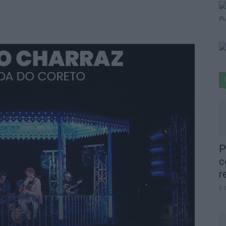
PU
P
c
r
6 