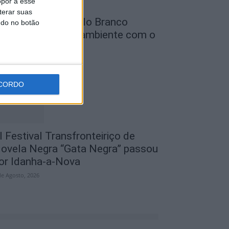
opor a esse
terar suas
unicípio de Castelo Branco
ndo no botão
eforça defesa do ambiente com o
rojeto...
de Agosto, 2026
CORDO
I Festival Transfronteiriço de
ovela Negra “Gata Negra” passou
or Idanha-a-Nova
de Agosto, 2026