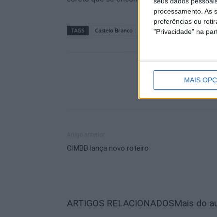
seus dados pessoais
processamento. As s
preferências ou reti
TAGS
Castelo Branco
Cultura
Senhora de Mérc
"Privacidade" na part
MAIS OP
Artigo anterior
CIMBB lança novo roteiro
ARTIGOS RELACIONADOS
Mais do a