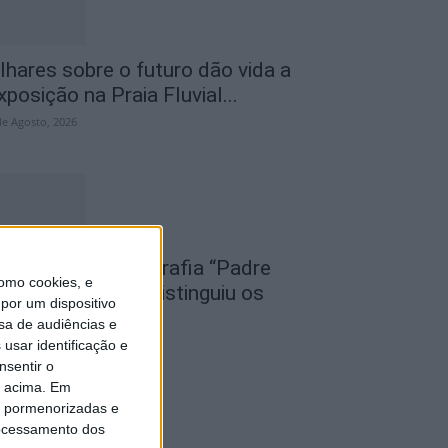
lhares sobre o futuro dão vida a
xposição na Praia Fluvial...
de Agosto, 2026
oncurso de Fotografia “Padre
omo cookies, e
oão Maia 2026” distinguiu os
por um dispositivo
elhores olhares...
sa de audiências e
usar identificação e
de Agosto, 2026
nsentir o
o acima. Em
is pormenorizadas e
ocessamento dos