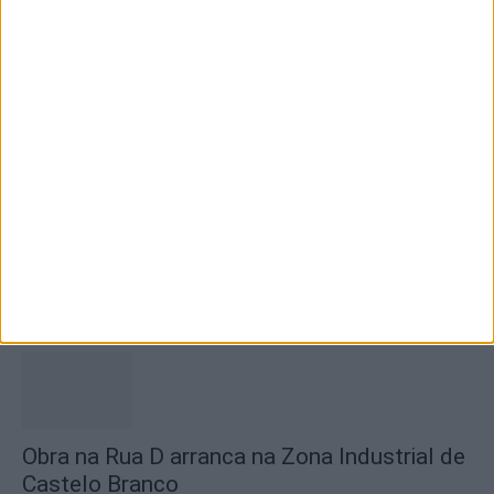
Seminário das Missões acolhe Feira Anual
de Cernache do Bonjardim
5 de Agosto, 2026
Centro Cultural Raiano recebe os filmes “O
Convite” e “Mínimos &...
5 de Agosto, 2026
Obra na Rua D arranca na Zona Industrial de
Castelo Branco