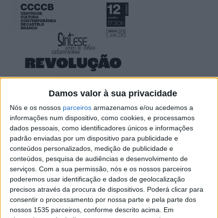
Damos valor à sua privacidade
Nós e os nossos
parceiros
armazenamos e/ou acedemos a
informações num dispositivo, como cookies, e processamos
dados pessoais, como identificadores únicos e informações
padrão enviadas por um dispositivo para publicidade e
conteúdos personalizados, medição de publicidade e
conteúdos, pesquisa de audiências e desenvolvimento de
serviços.
Com a sua permissão, nós e os nossos parceiros
poderemos usar identificação e dados de geolocalização
precisos através da procura de dispositivos. Poderá clicar para
O Síntese – Grupo de Música Contemporânea apresenta-
consentir o processamento por nossa parte e pela parte dos
se no Centro de Cultura Contemporânea de Castelo
nossos 1535 parceiros, conforme descrito acima. Em
Branco, este sábado, 12 de outubro, às 17h30,