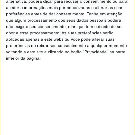
alternativa, poderá clicar para recusar o consentimento ou para
apresentando “Revolução”.
aceder a informações mais pormenorizadas e alterar as suas
preferências antes de dar consentimento.
Tenha em atenção
que algum processamento dos seus dados pessoais poderá
Constituído em 2007, o grupo é um dos mais ativos de
não exigir o seu consentimento, mas que tem o direito de se
música contemporânea em Portugal. Desde a sua
opor a esse processamento. As suas preferências serão
fundação fez a estreia absoluta de 60 obras, na sua
aplicadas apenas a este website. Você pode alterar suas
maioria resultado de encomendas a compositores
preferências ou retirar seu consentimento a qualquer momento
voltando a este site e clicando no botão "Privacidade" na parte
portugueses ou radicados em Portugal de diferentes
inferior da página.
gerações e visões estéticas.
Os bilhetes estão à venda nos locais habituais, por 6€.
TAGS
Castelo Branco
Centro de Cultura Contemporânea