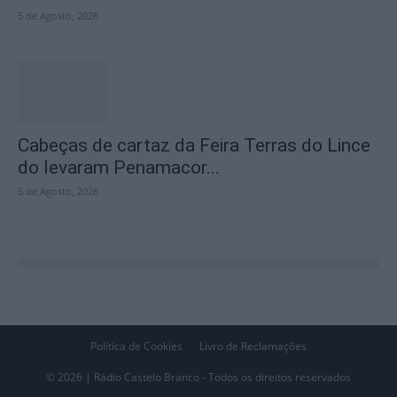
5 de Agosto, 2026
Cabeças de cartaz da Feira Terras do Lince
do levaram Penamacor...
5 de Agosto, 2026
Política de Cookies
Livro de Reclamações
© 2026 | Rádio Castelo Branco - Todos os direitos reservados