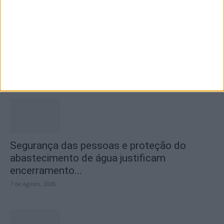
Castelo Branco recebe Campeonato
Nacional de Downhill Urbano 2026
8 de Agosto, 2026
Segurança das pessoas e proteção do
abastecimento de água justificam
encerramento...
7 de Agosto, 2026