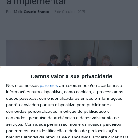
a implementar
Por
Rádio Castelo Branco
-
2 de Outubro, 2025
Damos valor à sua privacidade
Nós e os nossos
parceiros
armazenamos e/ou acedemos a
informações num dispositivo, como cookies, e processamos
dados pessoais, como identificadores únicos e informações
padrão enviadas por um dispositivo para publicidade e
conteúdos personalizados, medição de publicidade e
conteúdos, pesquisa de audiências e desenvolvimento de
serviços.
Com a sua permissão, nós e os nossos parceiros
A Câmara de Castelo Branco acolheu uma reunião de
poderemos usar identificação e dados de geolocalização
precisos através da procura de dispositivos. Poderá clicar para