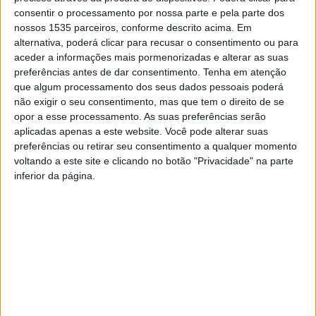
trabalho com o secretário de Estado da Proteção Civil,
consentir o processamento por nossa parte e pela parte dos
Rui Rocha, estando presentes várias entidades locais.
nossos 1535 parceiros, conforme descrito acima. Em
alternativa, poderá clicar para recusar o consentimento ou para
A autarquia conta que a reunião teve como objetivo
aceder a informações mais pormenorizadas e alterar as suas
preferências antes de dar consentimento.
Tenha em atenção
avaliar os impactos dos incêndios que recentemente
que algum processamento dos seus dados pessoais poderá
deflagraram no concelho albicastrense, nomeadamente,
não exigir o seu consentimento, mas que tem o direito de se
o incêndio com origem em Arganil (entre 18 e 21 de
opor a esse processamento. As suas preferências serão
agosto), que afetou as freguesias de Almaceda, São
aplicadas apenas a este website. Você pode alterar suas
preferências ou retirar seu consentimento a qualquer momento
Vicente da Beira e Louriçal do Campo, levando a
voltando a este site e clicando no botão "Privacidade" na parte
autarquia albicastrense a ativar o Plano Municipal de
inferior da página.
Emergência de Proteção Civil.
No encontro, foram partilhadas vivências e
preocupações, discutidas medidas que melhor podem
ser implementar, principalmente a nível do reforço da
prevenção e da resposta operacional, como apoio
logístico e financeiro às corporações de bombeiros, e
recolheram-se contributos para uma análise futura no