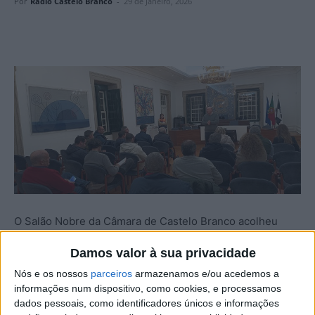
Por
Rádio Castelo Branco
-
29 de Janeiro, 2026
O Salão Nobre da Câmara de Castelo Branco acolheu
uma reunião com os presidentes das Juntas e Uniões de
Damos valor à sua privacidade
Freguesia do concelho, com o objetivo de fazer o ponto
Nós e os nossos
parceiros
armazenamos e/ou acedemos a
de situação das ocorrências registadas, proceder ao
informações num dispositivo, como cookies, e processamos
levantamento das principais necessidades e definir a
dados pessoais, como identificadores únicos e informações
prioridade das intervenções, na sequência dos efeitos