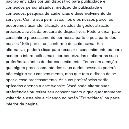
padrão enviadas por um dispositivo para publicidade e
provocados pela passagem da Depressão Kristin.
conteúdos personalizados, medição de publicidade e
conteúdos, pesquisa de audiências e desenvolvimento de
serviços.
Com a sua permissão, nós e os nossos parceiros
Durante a reunião foram partilhadas informações sobre
poderemos usar identificação e dados de geolocalização
os impactos verificados em cada freguesia,
precisos através da procura de dispositivos. Poderá clicar para
nomeadamente em infraestruturas, vias de comunicação,
consentir o processamento por nossa parte e pela parte dos
equipamentos públicos e espaços comuns, permitindo
nossos 1535 parceiros, conforme descrito acima. Em
alternativa, poderá clicar para recusar o consentimento ou para
uma avaliação mais próxima e detalhada da realidade no
aceder a informações mais pormenorizadas e alterar as suas
terreno.
preferências antes de dar consentimento.
Tenha em atenção
que algum processamento dos seus dados pessoais poderá
A autarquia albicastrense faz saber que as principais
não exigir o seu consentimento, mas que tem o direito de se
opor a esse processamento. As suas preferências serão
situações reportadas incluíram: cortes de vias
aplicadas apenas a este website. Você pode alterar suas
rodoviárias decorrentes da queda de árvores; queda de
preferências ou retirar seu consentimento a qualquer momento
árvores e ramos; quedas de muros; tombos de placas e
voltando a este site e clicando no botão "Privacidade" na parte
sinais de trânsito; deslocação de telhas ou coberturas;
inferior da página.
danos em fachadas e estruturas; danos em escolas,
pavilhões, parques, jardins e zonas de lazer; danos em
mobiliário urbano (paragens, bancos, sinalética); danos