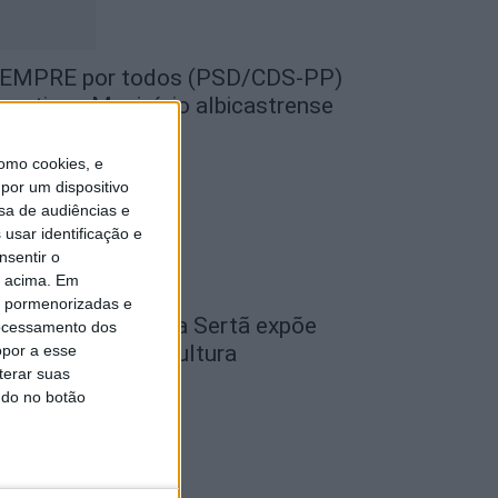
EMPRE por todos (PSD/CDS-PP)
uestiona Município albicastrense
obre o fecho do...
omo cookies, e
de Agosto, 2026
por um dispositivo
sa de audiências e
usar identificação e
nsentir o
o acima. Em
is pormenorizadas e
cademia Sénior da Sertã expõe
ocessamento dos
rtes na Casa da Cultura
opor a esse
terar suas
de Agosto, 2026
ndo no botão