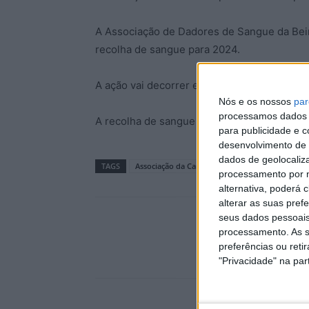
A Associação de Dadores de Sangue da Beira 
recolha de sangue para 2024.
A ação vai decorrer entre as 9h e as 13h.
Nós e os nossos
par
processamos dados p
A recolha de sangue é a favor do Instituto
para publicidade e 
desenvolvimento de 
dados de geolocaliza
TAGS
Associação da Carapalha
Recolha de Sangue
processamento por n
alternativa, poderá
alterar as suas pref
seus dados pessoais
processamento. As s
preferências ou reti
"Privacidade" na part