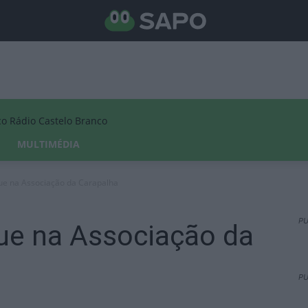
Rádio Castelo Branco
MULTIMÉDIA
ue na Associação da Carapalha
PU
ue na Associação da
PU