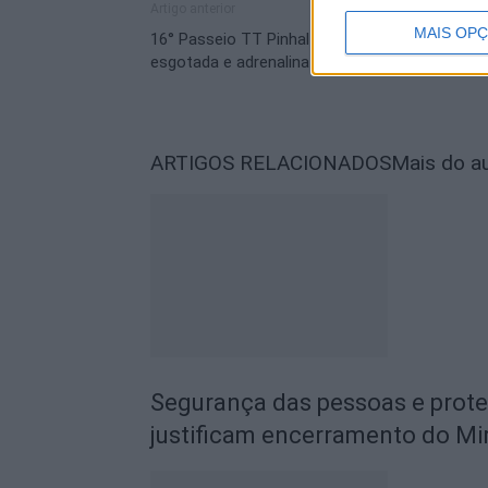
Artigo anterior
MAIS OP
16° Passeio TT Pinhal Total com lotação
esgotada e adrenalina ao máximo
ARTIGOS RELACIONADOS
Mais do a
Segurança das pessoas e prot
justificam encerramento do Mi