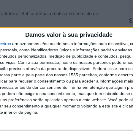
Interior Sul continua a realizar o seu ciclo de
S
q
Damos valor à sua privacidade
s
ceiros
armazenamos e/ou acedemos a informações num dispositivo, c
7 
essoais, como identificadores únicos e informações padrão enviadas 
 Português do Sangue e da Transplantação.
conteúdos personalizados, medição de publicidade e conteúdos, pesqui
serviços.
Com a sua permissão, nós e os nossos parceiros poderemos 
ção precisos através da procura de dispositivos. Poderá clicar para co
ossa parte e pela parte dos nossos 1535 parceiros, conforme descrit
 clicar para recusar o consentimento ou para aceder a informações ma
A
erências antes de dar consentimento.
Tenha em atenção que algum pr
a
 poderá não exigir o seu consentimento, mas que tem o direito de se 
uas preferências serão aplicadas apenas a este website. Você pode al
7 
rar seu consentimento a qualquer momento voltando a este site e clica
e inferior da página.