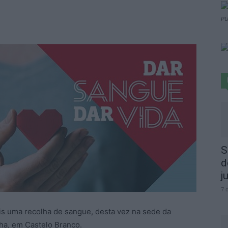
PU
S
d
j
7 
ais uma recolha de sangue, desta vez na sede da
ha, em Castelo Branco.