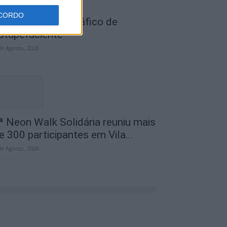
CORDO
ois detidos por tráfico de
stupefaciente
de Agosto, 2026
ª Neon Walk Solidária reuniu mais
e 300 participantes em Vila...
de Agosto, 2026