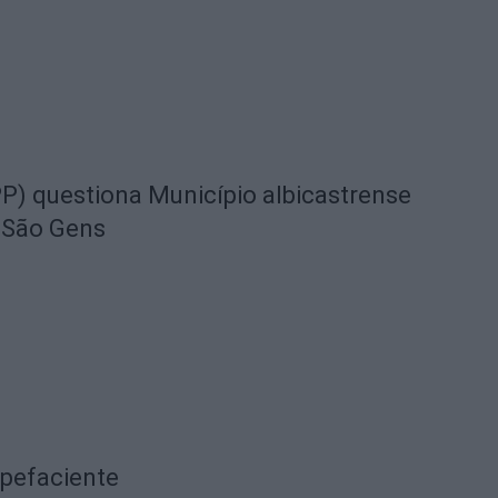
) questiona Município albicastrense
 São Gens
upefaciente