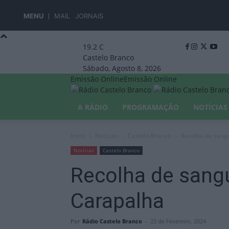
MENU
MAIL
JORNAIS
19.2
C
Castelo Branco
Sábado, Agosto 8, 2026
Emissão Online
Emissão Online
A RÁDIO
PROGRAMAÇÃO
NOTÍCIAS
Início
Notícias
Castelo Branco
Recolha de sang
Notícias
Castelo Branco
Recolha de sang
Carapalha
Por
Rádio Castelo Branco
-
23 de Fevereiro, 2024