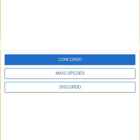
11-04-2023
ARTIGOS RELACIONADOS
Mais do autor
CONCORDO
MAIS OPÇÕES
DISCORDO
Segurança das pessoas e proteção do
abastecimento de água justificam
encerramento do Miradouro de São
Gens