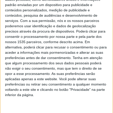
padrão enviadas por um dispositivo para publicidade e
conferência de imprensa.
conteúdos personalizados, medição de publicidade e
conteúdos, pesquisa de audiências e desenvolvimento de
A Câmara de Castelo Branco e a Junta de Freguesia de
serviços.
Com a sua permissão, nós e os nossos parceiros
Alcains, juntamente com a InovCluster e a CATAA,
poderemos usar identificação e dados de geolocalização
precisos através da procura de dispositivos. Poderá clicar para
apresentam uma proposta renovada, um projeto de
consentir o processamento por nossa parte e pela parte dos
afirmação estratégica do setor do queijo, à escala
nossos 1535 parceiros, conforme descrito acima. Em
nacional e de promoção do território internacionalmente.
alternativa, poderá clicar para recusar o consentimento ou para
aceder a informações mais pormenorizadas e alterar as suas
preferências antes de dar consentimento.
Tenha em atenção
O Portugal Cheese Festival vai realizar-se entre os dias 5
que algum processamento dos seus dados pessoais poderá
a 7 de maio, nas instalações da antiga Escola Secundária
não exigir o seu consentimento, mas que tem o direito de se
EB 2,3 S. José Sanches, que ganha uma nova vida e
opor a esse processamento. As suas preferências serão
renovada utilidade.
aplicadas apenas a este website. Você pode alterar suas
preferências ou retirar seu consentimento a qualquer momento
voltando a este site e clicando no botão "Privacidade" na parte
Inspirado na emblemática Feira do Queijo de Alcains, que
inferior da página.
simboliza a ligação da região à arte, qualidade de origem
e produção de Queijo, o presidente da Câmara de
Castelo Branco referiu que o Portugal Cheese Festival é