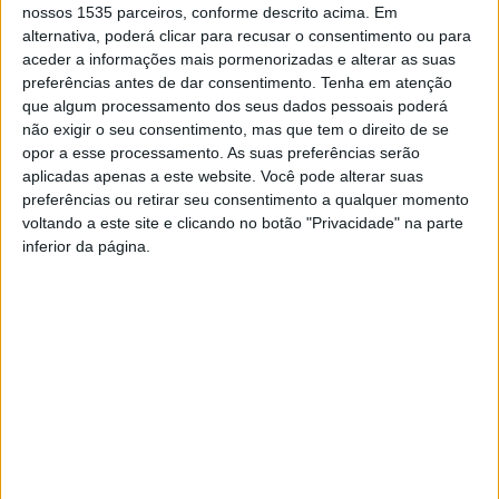
Segundo a nota da PSP enviada à nossa redação, os 6
nossos 1535 parceiros, conforme descrito acima. Em
acidentes de viação não provocaram qualquer tipo de
alternativa, poderá clicar para recusar o consentimento ou para
feridos.
aceder a informações mais pormenorizadas e alterar as suas
preferências antes de dar consentimento.
Tenha em atenção
que algum processamento dos seus dados pessoais poderá
Durante o mesmo período, esta entidade de segurança
não exigir o seu consentimento, mas que tem o direito de se
pública deteve 3 indivíduos, sendo 1 por condução sob a
opor a esse processamento. As suas preferências serão
influência de álcool; 1 por tráfico de estupefacientes; e 1
aplicadas apenas a este website. Você pode alterar suas
preferências ou retirar seu consentimento a qualquer momento
por ameaça a agente da PSP.
voltando a este site e clicando no botão "Privacidade" na parte
inferior da página.
Relativamente à ação desenvolvida especificamente no
âmbito da fiscalização e prevenção rodoviária, a PSP
realizou 9 ações de fiscalização de trânsito; 128
condutores foram fiscalizados; e 769 condutores em
operações de fiscalização de excesso de velocidade.
TAGS
Castelo Branco
Comando Distrital de Castelo Branco da PSP
Covilhã