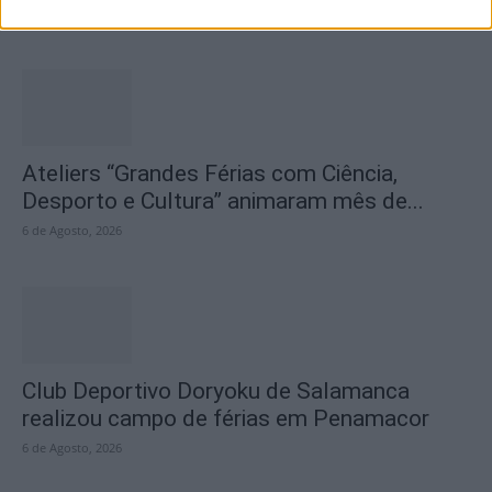
6 de Agosto, 2026
Ateliers “Grandes Férias com Ciência,
Desporto e Cultura” animaram mês de...
6 de Agosto, 2026
Club Deportivo Doryoku de Salamanca
realizou campo de férias em Penamacor
6 de Agosto, 2026