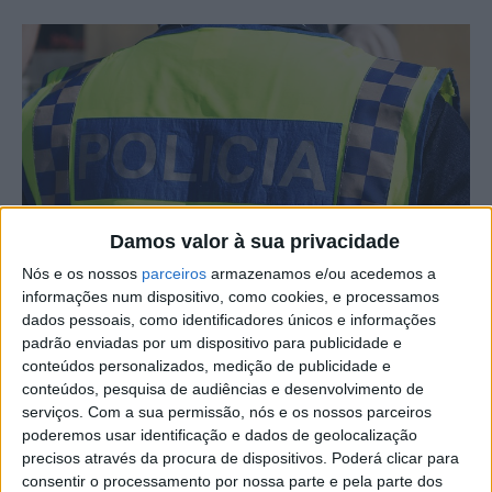
Damos valor à sua privacidade
Nós e os nossos
parceiros
armazenamos e/ou acedemos a
informações num dispositivo, como cookies, e processamos
dados pessoais, como identificadores únicos e informações
O Comando Distrital de Castelo Branco da PSP, no
padrão enviadas por um dispositivo para publicidade e
decurso da sua atividade operacional de prevenção e
conteúdos personalizados, medição de publicidade e
combate à criminalidade, entre 2 a 9 de fevereiro,
conteúdos, pesquisa de audiências e desenvolvimento de
registou na sua área de jurisdição 6 acidentes
serviços.
Com a sua permissão, nós e os nossos parceiros
rodoviários.
poderemos usar identificação e dados de geolocalização
precisos através da procura de dispositivos. Poderá clicar para
consentir o processamento por nossa parte e pela parte dos