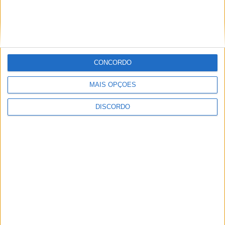
Inscrições abertas para a Bienal
Internacional de Artes e Ofícios 2026
CONCORDO
MAIS OPÇÕES
DISCORDO
Aulas gratuitas de hidroginástica nas
Piscinas Praia de Castelo Branco e
Alcains em agosto