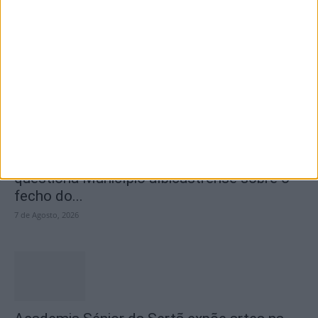
Segurança das pessoas e proteção do
abastecimento de água justificam
encerramento...
7 de Agosto, 2026
SEMPRE por todos (PSD/CDS-PP)
questiona Município albicastrense sobre o
fecho do...
7 de Agosto, 2026