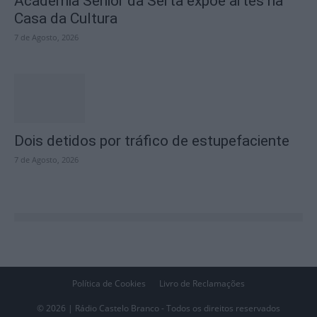
Academia Sénior da Sertã expõe artes na
Casa da Cultura
7 de Agosto, 2026
Dois detidos por tráfico de estupefaciente
7 de Agosto, 2026
Política de Cookies
Livro de Reclamações
© 2026 | Rádio Castelo Branco - Todos os direitos reservados