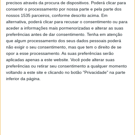
precisos através da procura de dispositivos. Poderá clicar para
consentir o processamento por nossa parte e pela parte dos
nossos 1535 parceiros, conforme descrito acima. Em
alternativa, poderá clicar para recusar o consentimento ou para
A CIMBB – Comunidade Intermunicipal da Beira Baixa – e
aceder a informações mais pormenorizadas e alterar as suas
preferências antes de dar consentimento.
Tenha em atenção
a Direção-Geral do Livro, dos Arquivos e das Bibliotecas
que algum processamento dos seus dados pessoais poderá
assinam esta 3ªfeira, 24 de setembro, o protocolo para a
não exigir o seu consentimento, mas que tem o direito de se
criação da Rede Intermunicipal das Bibliotecas da Beira
opor a esse processamento. As suas preferências serão
Baixa. O momento está marcado para as 14h30, no Salão
aplicadas apenas a este website. Você pode alterar suas
preferências ou retirar seu consentimento a qualquer momento
Nobre da CIMBB.
voltando a este site e clicando no botão "Privacidade" na parte
inferior da página.
O objetivo das Bibliotecas Públicas dos Municípios é
melhorar o serviço prestado aos munícipes e a todos os
cidadãos, contribuindo para a melhoria das competências
de literacia nas populações e para o desenvolvimento do
território.
A CIMBB explica que tal implica a requalificação dos