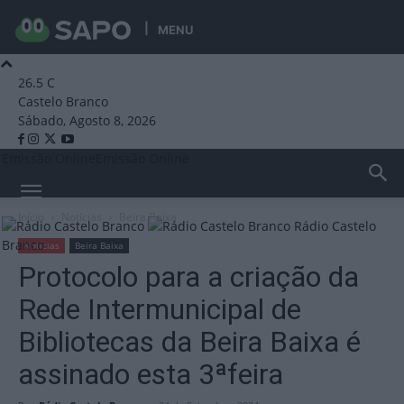
MENU
26.5
C
Castelo Branco
Sábado, Agosto 8, 2026
Emissão Online
Emissão Online
Início
Notícias
Beira Baixa
Rádio Castelo
Branco
Notícias
Beira Baixa
Protocolo para a criação da
Rede Intermunicipal de
Bibliotecas da Beira Baixa é
assinado esta 3ªfeira