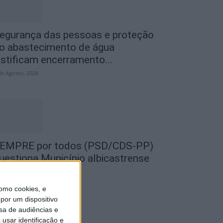
egurança das pessoas e proteção
o abastecimento de água
ustificam encerramento...
de Agosto, 2026
EMPRE por todos (PSD/CDS-PP)
uestiona Município albicastrense
obre o fecho do...
de Agosto, 2026
omo cookies, e
por um dispositivo
sa de audiências e
usar identificação e