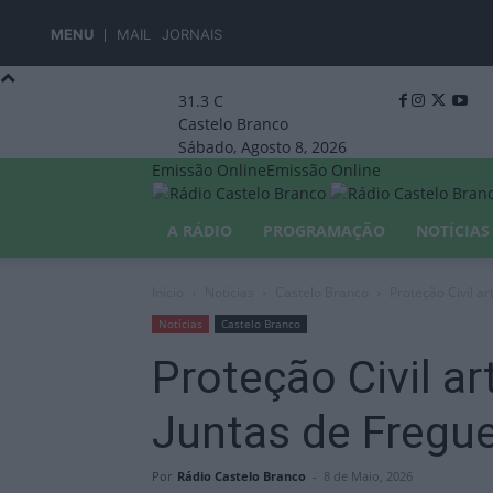
MENU
MAIL
JORNAIS
31.3
C
Castelo Branco
Sábado, Agosto 8, 2026
Emissão Online
Emissão Online
A RÁDIO
PROGRAMAÇÃO
NOTÍCIAS
Início
Notícias
Castelo Branco
Proteção Civil a
Notícias
Castelo Branco
Proteção Civil ar
Juntas de Fregue
Por
Rádio Castelo Branco
-
8 de Maio, 2026