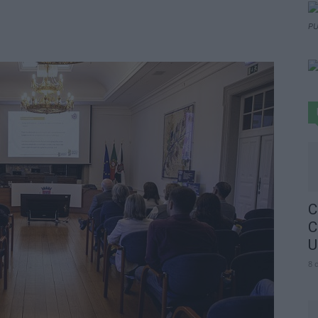
PU
C
C
U
8 