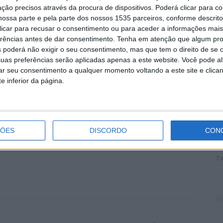
onsiderada vital para o apoio à decisão e para a
ção precisos através da procura de dispositivos. Poderá clicar para co
ossa parte e pela parte dos nossos 1535 parceiros, conforme descrit
omo o levantamento do estado de implementação do
 clicar para recusar o consentimento ou para aceder a informações ma
A
erências antes de dar consentimento.
Tenha em atenção que algum pr
a
 poderá não exigir o seu consentimento, mas que tem o direito de se 
laboração ativa de todas as Juntas no preenchimento
uas preferências serão aplicadas apenas a este website. Você pode al
7 
rar seu consentimento a qualquer momento voltando a este site e clica
 planeamento municipal corresponda fielmente à
e inferior da página.
Serviço Municipal de Proteção Civil
ÇÕES
DISCORDO
CON
D
e
7 