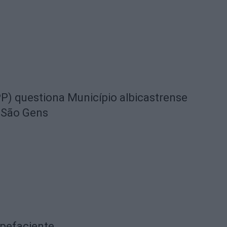
) questiona Município albicastrense
 São Gens
upefaciente