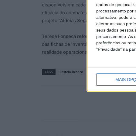
disponíveis em cada freguesia, ferramenta c
dados de geolocaliza
processamento por n
eficácia do combate aos incêndios, bem c
alternativa, poderá
projeto “Aldeias Seguras”.
alterar as suas pref
seus dados pessoais
Teresa Fonseca reforçou ainda o apelo à co
processamento. As s
preferências ou reti
das fichas de inventário, garantindo que o
"Privacidade" na part
realidade operacional de cada localidade.
TAGS
Castelo Branco
Incêndios
Proteção Civil
MAIS OP