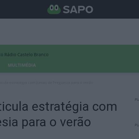
Rádio Castelo Branco
MULTIMÉDIA
rticula estratégia com Juntas de Freguesia para o verão
PU
ticula estratégia com
sia para o verão
PU