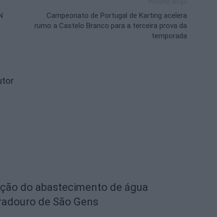
Próximo artigo
N
Campeonato de Portugal de Karting acelera
rumo a Castelo Branco para a terceira prova da
temporada
utor
eção do abastecimento de água
radouro de São Gens