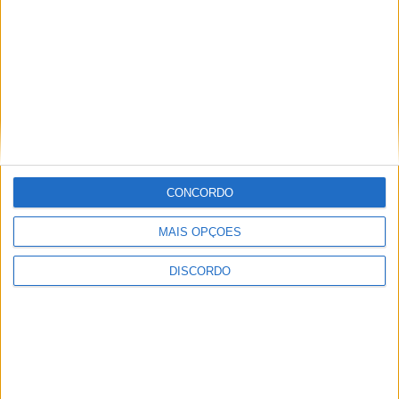
Olhares sobre o futuro dão vida a
exposição na Praia Fluvial da Ribeira
Grande
CONCORDO
MAIS OPÇÕES
DISCORDO
Concurso de Fotografia “Padre João