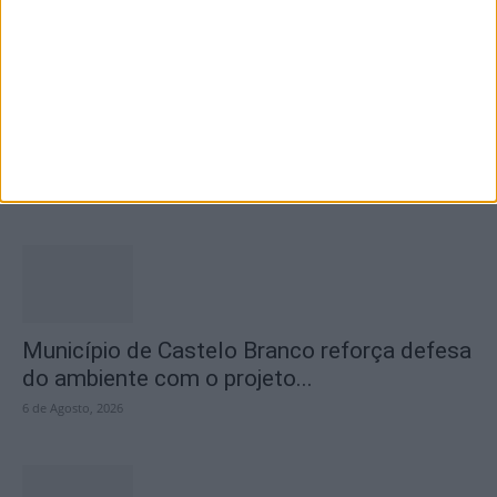
Concurso de Fotografia “Padre João Maia
2026” distinguiu os melhores olhares...
6 de Agosto, 2026
Município de Castelo Branco reforça defesa
do ambiente com o projeto...
6 de Agosto, 2026