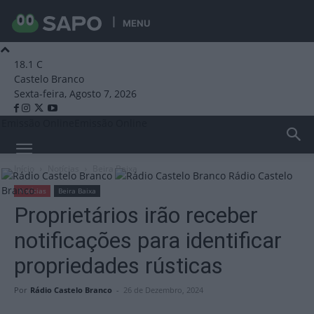
MENU
18.1
C
Castelo Branco
Sexta-feira, Agosto 7, 2026
Emissão Online
Emissão Online
Início
Notícias
Beira Baixa
Rádio Castelo
Branco
Notícias
Beira Baixa
Proprietários irão receber
notificações para identificar
propriedades rústicas
Por
Rádio Castelo Branco
-
26 de Dezembro, 2024