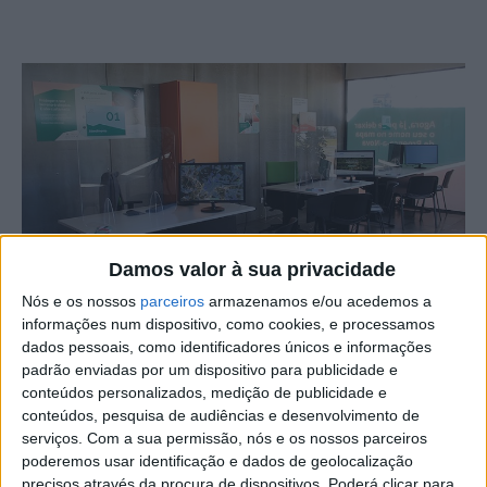
Damos valor à sua privacidade
Nós e os nossos
parceiros
armazenamos e/ou acedemos a
informações num dispositivo, como cookies, e processamos
dados pessoais, como identificadores únicos e informações
A Câmara de Proença-a-Nova alerta os munícipes
padrão enviadas por um dispositivo para publicidade e
conteúdos personalizados, medição de publicidade e
proprietários titulares de propriedades rústicas
conteúdos, pesquisa de audiências e desenvolvimento de
localizadas nas freguesias de Montes da Senhora e São
serviços.
Com a sua permissão, nós e os nossos parceiros
Pedro do Esteval, e que ainda não tenham feito a
poderemos usar identificação e dados de geolocalização
georreferenciação das suas propriedades, da
precisos através da procura de dispositivos. Poderá clicar para