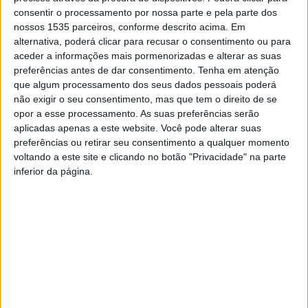
consentir o processamento por nossa parte e pela parte dos
possibilidade de receção de notificação com pedido de
nossos 1535 parceiros, conforme descrito acima. Em
procedimento à georreferenciação dos seus terrenos, de
alternativa, poderá clicar para recusar o consentimento ou para
forma gratuita, no âmbito do projeto do BUPi – Balcão
aceder a informações mais pormenorizadas e alterar as suas
Único do Prédio.
preferências antes de dar consentimento.
Tenha em atenção
que algum processamento dos seus dados pessoais poderá
não exigir o seu consentimento, mas que tem o direito de se
A autarquia explica que as notificações serão enviadas
opor a esse processamento. As suas preferências serão
diretamente pela eBUPi – Estrutura de Missão para a
aplicadas apenas a este website. Você pode alterar suas
Expansão do Sistema de Informação Cadastral
preferências ou retirar seu consentimento a qualquer momento
voltando a este site e clicando no botão "Privacidade" na parte
Simplificado, chegando até casa dos munícipes das
inferior da página.
freguesias assinaladas. Cada proprietário que seja titular
de propriedades numa destas duas freguesias irá
receber uma única notificação, independentemente do
número de matrizes das quais seja titular.
Ao receber a notificação, o munícipe poderá contactar
telefonicamente o Município de Proença-a-Nova,
indicando o Código Individual que consta no documento