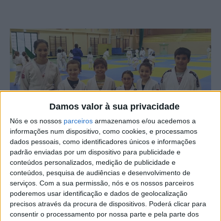
Damos valor à sua privacidade
Nós e os nossos
parceiros
armazenamos e/ou acedemos a
informações num dispositivo, como cookies, e processamos
dados pessoais, como identificadores únicos e informações
padrão enviadas por um dispositivo para publicidade e
Seis judocas da Escola de Judo Ana Hormigo marcaram
conteúdos personalizados, medição de publicidade e
presença na 2ª edição do Torneio Internacional da
conteúdos, pesquisa de audiências e desenvolvimento de
serviços.
Com a sua permissão, nós e os nossos parceiros
Malveira, realizado no Pavilhão Desportivo da Malveira.
poderemos usar identificação e dados de geolocalização
precisos através da procura de dispositivos. Poderá clicar para
Este evento foi organizado pelo Clube de Judo do Oeste
consentir o processamento por nossa parte e pela parte dos