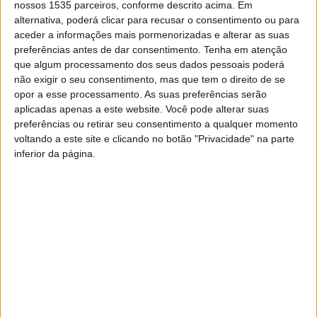
e reuniu mais de 700 crianças dos 9 aos 12 anos,
nossos 1535 parceiros, conforme descrito acima. Em
alternativa, poderá clicar para recusar o consentimento ou para
provenientes de todo o país e ainda clubes oriundos de
aceder a informações mais pormenorizadas e alterar as suas
Espanha e Inglaterra.
preferências antes de dar consentimento.
Tenha em atenção
que algum processamento dos seus dados pessoais poderá
Os judocas da Escola de Judo Ana Hormigo tiveram uma
não exigir o seu consentimento, mas que tem o direito de se
opor a esse processamento. As suas preferências serão
prestação exemplar com a conquista de um ouro por
aplicadas apenas a este website. Você pode alterar suas
Francisco Veiga; 4 pratas através de Mariana Alves, Maria
preferências ou retirar seu consentimento a qualquer momento
Cruz, Assis Santos e Tomás Cardoso; e ainda um bronze
voltando a este site e clicando no botão "Privacidade" na parte
de Joana Louro.
inferior da página.
Antes da competição, os judocas ainda realizaram um
estágio em conjunto, proporcionando aos jovens atletas
uma experiência enriquecedora, promovendo o
intercâmbio cultural e desportivo, conta o clube de
Castelo Branco.
Os treinadores Abel Louro e Filipe Cruz acompanharam a
equipa da Escola de Judo Ana Hormigo.