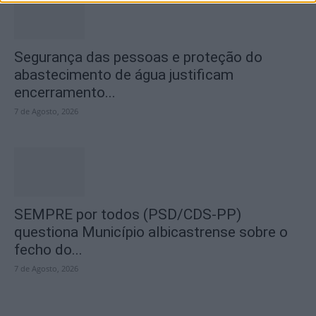
Segurança das pessoas e proteção do
abastecimento de água justificam
encerramento...
7 de Agosto, 2026
SEMPRE por todos (PSD/CDS-PP)
questiona Município albicastrense sobre o
fecho do...
7 de Agosto, 2026