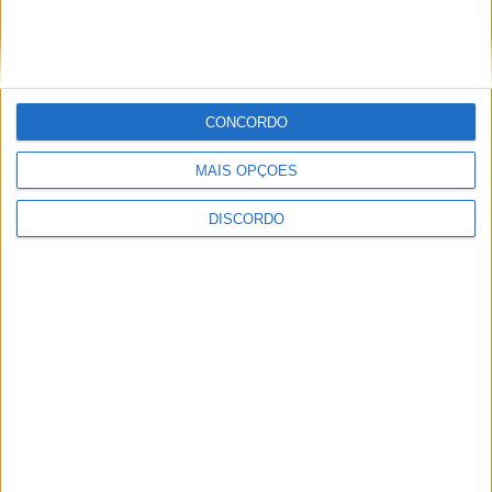
Club Deportivo Doryoku de Salamanca
realizou campo de férias em Penamacor
CONCORDO
MAIS OPÇÕES
DISCORDO
Sertanense FC e Guarda FC disputam
Supertaça da Beira Interior
PUBLICIDADE