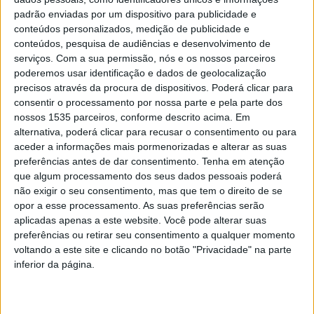
padrão enviadas por um dispositivo para publicidade e
conteúdos personalizados, medição de publicidade e
conteúdos, pesquisa de audiências e desenvolvimento de
serviços.
Com a sua permissão, nós e os nossos parceiros
poderemos usar identificação e dados de geolocalização
precisos através da procura de dispositivos. Poderá clicar para
consentir o processamento por nossa parte e pela parte dos
nossos 1535 parceiros, conforme descrito acima. Em
alternativa, poderá clicar para recusar o consentimento ou para
aceder a informações mais pormenorizadas e alterar as suas
No âmbito do projeto Revital – “Revitalização
preferências antes de dar consentimento.
Tenha em atenção
socioeconómica de zonas de baixa densidade
que algum processamento dos seus dados pessoais poderá
não exigir o seu consentimento, mas que tem o direito de se
populacional através de teleassistência clínica”, irá
opor a esse processamento. As suas preferências serão
decorrer nos dias 20 e 21 de novembro, na Escola
aplicadas apenas a este website. Você pode alterar suas
Superior de Saúde Dr. Lopes Dias de Castelo Branco e
preferências ou retirar seu consentimento a qualquer momento
nas instalações da Associação Empresarial da Beira
voltando a este site e clicando no botão "Privacidade" na parte
inferior da página.
Baixa, a reunião de acompanhamento dos 9 membros do
consórcio encarregados de executar o projeto.