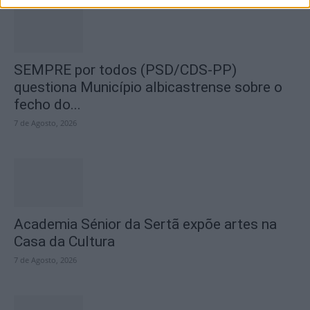
SEMPRE por todos (PSD/CDS-PP)
questiona Município albicastrense sobre o
fecho do...
7 de Agosto, 2026
Academia Sénior da Sertã expõe artes na
Casa da Cultura
7 de Agosto, 2026