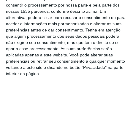
consentir o processamento por nossa parte e pela parte dos
contribuir para a empregabilidade dos jovens
nossos 1535 parceiros, conforme descrito acima. Em
portugueses na área da tecnologia.
alternativa, poderá clicar para recusar o consentimento ou para
aceder a informações mais pormenorizadas e alterar as suas
Com o objetivo de colmatar as respostas no futuro, em
preferências antes de dar consentimento.
Tenha em atenção
que algum processamento dos seus dados pessoais poderá
termos de empregabilidade e capacitação, que surge o
não exigir o seu consentimento, mas que tem o direito de se
projeto Programar o Futuro, desenvolvido pela SIC
opor a esse processamento. As suas preferências serão
Esperança e financiado pela Google.org, que tem como
aplicadas apenas a este website. Você pode alterar suas
objetivo formar jovens desempregados e/ou com baixa
preferências ou retirar seu consentimento a qualquer momento
voltando a este site e clicando no botão "Privacidade" na parte
escolaridade, entre os 18 e os 30 anos, nas áreas da
inferior da página.
programação, código e a robótica, garantindo a aquisição
de conhecimentos essenciais para o favorecimento da
sua integração no mercado de trabalho.
Depois de capacitados para estas áreas, os jovens
formandos do projeto Nós com os Outros – Escolhas 9G,
em Castelo Branco, irão desenvolver um estágio onde
poderão aplicar aquilo que aprenderam, através do