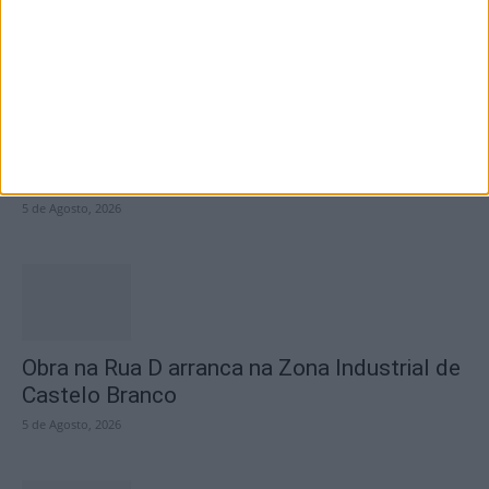
Centro Cultural Raiano recebe os filmes “O
Convite” e “Mínimos &...
5 de Agosto, 2026
Obra na Rua D arranca na Zona Industrial de
Castelo Branco
5 de Agosto, 2026