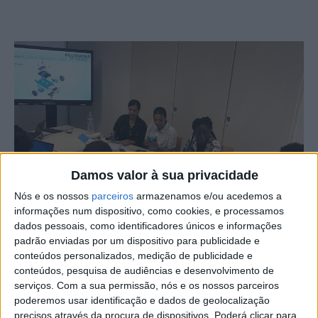
Damos valor à sua privacidade
Nós e os nossos
parceiros
armazenamos e/ou acedemos a
informações num dispositivo, como cookies, e processamos
dados pessoais, como identificadores únicos e informações
padrão enviadas por um dispositivo para publicidade e
conteúdos personalizados, medição de publicidade e
conteúdos, pesquisa de audiências e desenvolvimento de
O projeto Nós com os Outros – Escolhas 9G, da Amato
serviços.
Com a sua permissão, nós e os nossos parceiros
Lusitano – Associação de Desenvolvimento, associou-se
poderemos usar identificação e dados de geolocalização
ao projeto Programar o Futuro, com o intuito de
precisos através da procura de dispositivos. Poderá clicar para