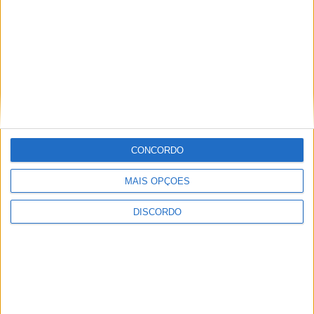
Obra na Rua D arranca na Zona Industrial
de Castelo Branco
CONCORDO
MAIS OPÇÕES
DISCORDO
Câmara de Castelo Branco assina