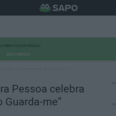
Rádio Castelo Branco
MULTIMÉDIA
eira Pessoa celebra um ano de “Rádio Guarda-me”
PU
ira Pessoa celebra
o Guarda-me”
PU