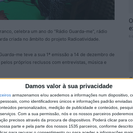
O
e
ranco, celebra um ano do “Rádio Guarda-me”, rádio
6 
rda criada no âmbito do projeto Radioatividade.
o Guarda-me teve a sua 1ª emissão a 14 de dezembro de
pelos próprios reclusos com entrevistas, música e
C
a Rádio Guarda-me já realizou mais de 20 emissões,
Damos valor à sua privacidade
J
 única para a criação de conteúdos radiofónicos.
m
ceiros
armazenamos e/ou acedemos a informações num dispositivo, c
essoais, como identificadores únicos e informações padrão enviadas 
6 
conteúdos personalizados, medição de publicidade e conteúdos, pesqui
complemento ao trabalho de criação e interpretação
serviços.
Com a sua permissão, nós e os nossos parceiros poderemos 
lo de oito peças em cada ano de projeto, interpretadas
ção precisos através da procura de dispositivos. Poderá clicar para co
 Guarda.
ossa parte e pela parte dos nossos 1535 parceiros, conforme descrit
 clicar para recusar o consentimento ou para aceder a informações ma