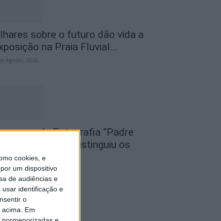
lhares sobre o futuro dão vida a
xposição na Praia Fluvial...
de Agosto, 2026
oncurso de Fotografia “Padre
oão Maia 2026” distinguiu os
elhores olhares...
omo cookies, e
por um dispositivo
de Agosto, 2026
sa de audiências e
usar identificação e
nsentir o
o acima. Em
is pormenorizadas e