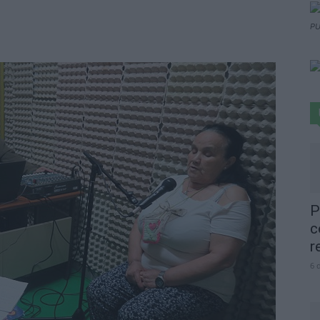
PU
P
c
r
6 