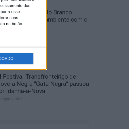
ocessamento dos
unicípio de Castelo Branco
opor a esse
terar suas
eforça defesa do ambiente com o
ndo no botão
rojeto...
de Agosto, 2026
CORDO
I Festival Transfronteiriço de
ovela Negra “Gata Negra” passou
or Idanha-a-Nova
de Agosto, 2026