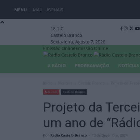
MENU
MAIL
JORNAIS
18.1
C
Castelo Branco
Sexta-feira, Agosto 7, 2026
Emissão Online
Emissão Online
A RÁDIO
PROGRAMAÇÃO
NOTÍCIAS
Início
Notícias
Castelo Branco
Projeto da Terc
Notícias
Castelo Branco
Projeto da Terce
um ano de “Rádi
Por
Rádio Castelo Branco
-
13 de Dezembro, 2024