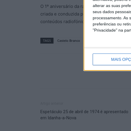
alterar as suas pref
O 1º aniversário da rádio será comemorado
seus dados pessoais
criada e conduzida pelos participantes que,
processamento. As s
conteúdos radiofónicos criados e transmiti
preferências ou reti
"Privacidade" na part
TAGS
Castelo Branco
Rádio Guarda-me
Tercei
MAIS OP
Artigo anterior
Espetáculo 25 de abril de 1974 é apresentado
em Idanha-a-Nova