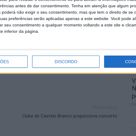
erências antes de dar consentimento.
Tenha em atenção que algum pr
 com uma emissão especial no dia 17 de dezembro,
M
 poderá não exigir o seu consentimento, mas que tem o direito de se 
 além de muita música, irá revisitar muitos dos
uas preferências serão aplicadas apenas a este website. Você pode al
r
dos ao longo destes últimos doze meses.
rar seu consentimento a qualquer momento voltando a este site e clica
p
e inferior da página.
6 
ra Pessoa
ÇÕES
DISCORDO
CON
V
N
p
6 
Próximo artigo
Clube de Castelo Branco proporciona concerto