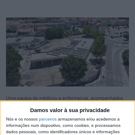
Uma equipa de médicos e enfermeiras, acompanhados
pelo presidente da Câmara de Castelo Branco,
Damos valor à sua privacidade
juntamente com técnicos responsáveis, realizaram uma
Nós e os nossos
parceiros
armazenamos e/ou acedemos a
visita às instalações do novo edifício do Centro de Saúde
informações num dispositivo, como cookies, e processamos
de Alcains, concelho de Castelo Branco, cuja empreitada,
dados pessoais, como identificadores únicos e informações