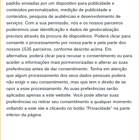
em fase final de construção, ronda 1 milhão e 500 mil
padrão enviadas por um dispositivo para publicidade e
conteúdos personalizados, medição de publicidade e
euros.
conteúdos, pesquisa de audiências e desenvolvimento de
serviços.
Com a sua permissão, nós e os nossos parceiros
A autarquia conta que os profissionais de saúde foram
poderemos usar identificação e dados de geolocalização
ver, pela primeira vez, as obras no edifício, “podendo
precisos através da procura de dispositivos. Poderá clicar para
consentir o processamento por nossa parte e pela parte dos
colocar questões, também no sentido de começar a
nossos 1535 parceiros, conforme descrito acima. Em
preparar a futura instalação das equipas que aqui irão
alternativa, poderá clicar para recusar o consentimento ou para
trabalhar”, afirmou na ocasião o autarca albicastrense.
aceder a informações mais pormenorizadas e alterar as suas
preferências antes de dar consentimento.
Tenha em atenção
Leopoldo Rodrigues explicou que este “é um projeto
que algum processamento dos seus dados pessoais poderá
não exigir o seu consentimento, mas que tem o direito de se
estruturante no que diz respeito ao Município de Castelo
opor a esse processamento. As suas preferências serão
Branco e à resposta na área da saúde, que requalifica e
aplicadas apenas a este website. Você pode alterar suas
valoriza este setor”.
preferências ou retirar seu consentimento a qualquer momento
voltando a este site e clicando no botão "Privacidade" na parte
inferior da página.
Dotado de novas valências e com melhores condições
para os profissionais e os utentes, o futuro Centro de
Saúde de Alcains está integrado num terreno onde