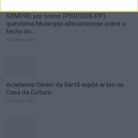
SEMPRE por todos (PSD/CDS-PP)
questiona Município albicastrense sobre o
fecho do...
7 de Agosto, 2026
Academia Sénior da Sertã expõe artes na
Casa da Cultura
7 de Agosto, 2026