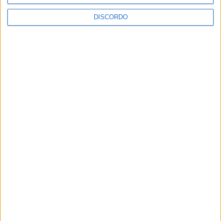
DISCORDO
Club Deportivo Doryoku de Salamanca
realizou campo de férias em Penamacor
Sertanense FC e Guarda FC disputam
Supertaça da Beira Interior