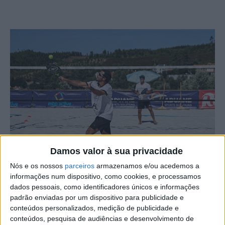
Damos valor à sua privacidade
Nós e os nossos
parceiros
armazenamos e/ou acedemos a
informações num dispositivo, como cookies, e processamos
O Campo de Jogos da Praia Fluvial de Aldeia Ruiva, em
dados pessoais, como identificadores únicos e informações
Proença-a-Nova, transforma-se novamente no epicentro
padrão enviadas por um dispositivo para publicidade e
conteúdos personalizados, medição de publicidade e
do ténis de praia internacional com a edição 2025 do
conteúdos, pesquisa de audiências e desenvolvimento de
Fluvial Beach Tennis Tour, que se realiza de 2 a 8 de