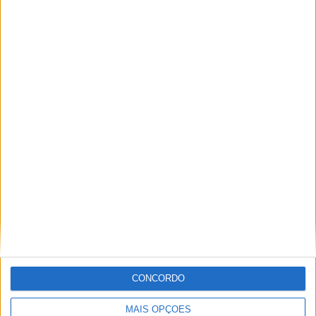
Aviário Esteveira
em junho
ARTIGOS RELACIONADOS
Mais do autor
Castelo Branco recebe Campeonato
Nacional de Downhill Urbano 2026
CONCORDO
MAIS OPÇÕES