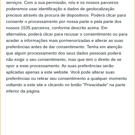
serviços.
Com a sua permissão, nós e os nossos parceiros
junho.
poderemos usar identificação e dados de geolocalização
precisos através da procura de dispositivos. Poderá clicar para
consentir o processamento por nossa parte e pela parte dos
Ao longo de sete dias, o areal será palco de quatro
nossos 1535 parceiros, conforme descrito acima. Em
torneios internacionais pontuáveis para o ranking da
alternativa, poderá clicar para recusar o consentimento ou para
Federação Internacional de Ténis, atraindo dezenas de
aceder a informações mais pormenorizadas e alterar as suas
atletas de elite e fãs da modalidade.
preferências antes de dar consentimento.
Tenha em atenção
que algum processamento dos seus dados pessoais poderá
não exigir o seu consentimento, mas que tem o direito de se
A autarquia proencense explica que nesta edição, o
opor a esse processamento. As suas preferências serão
calendário integra três provas BT 50 – que atribuem
aplicadas apenas a este website. Você pode alterar suas
prémios monetários distribuídos de forma igual entre
preferências ou retirar seu consentimento a qualquer momento
voltando a este site e clicando no botão "Privacidade" na parte
pares masculinos e femininos – e uma BT 10,
inferior da página.
exclusivamente para somar pontos no circuito. O
programa desportivo reparte-se em BT 50, a 2 e 3 de
junho; BT 10, a 4 de junho; BT 50, 5 e 6 de junho e
novamente outra BT 50, de 7 e 8 de junho.
Com um valor total de prémios superior a 12 mil dólares e