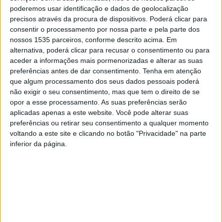
poderemos usar identificação e dados de geolocalização
FEADER.
precisos através da procura de dispositivos. Poderá clicar para
consentir o processamento por nossa parte e pela parte dos
A autarquia conta que esta visita teve como objetivo o
nossos 1535 parceiros, conforme descrito acima. Em
conhecimento de experiências de valorização de
alternativa, poderá clicar para recusar o consentimento ou para
aceder a informações mais pormenorizadas e alterar as suas
recursos hídricos de sucesso, em termos turísticos,
preferências antes de dar consentimento.
Tenha em atenção
patrimoniais e ambientais, com o intuito de conhecer
que algum processamento dos seus dados pessoais poderá
exemplos inovadores nas suas ofertas e consigam atrair
não exigir o seu consentimento, mas que tem o direito de se
mais visitantes, valorizando os seus recursos
opor a esse processamento. As suas preferências serão
endógenos, a cultura e a hospitalidade das comunidades
aplicadas apenas a este website. Você pode alterar suas
preferências ou retirar seu consentimento a qualquer momento
aí residentes.
voltando a este site e clicando no botão "Privacidade" na parte
inferior da página.
O presidente do Município de Proença-a-Nova ressaltou
a relevância desta iniciativa, afirmando que “a visita à
Croácia teve como propósito primordial o estudo de
experiências bem-sucedidas na valorização dos recursos
hídricos, com enfoque nos domínios turístico, patrimonial
e ambiental”. Para João conhecer de perto experiências