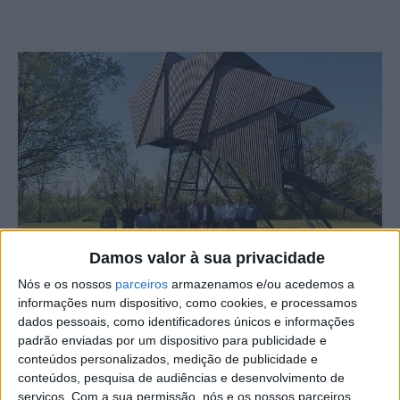
Damos valor à sua privacidade
Nós e os nossos
parceiros
armazenamos e/ou acedemos a
O Município de Proença-a-Nova, município integrante da
informações num dispositivo, como cookies, e processamos
dados pessoais, como identificadores únicos e informações
Pinhal Maior, integrou uma ação de benchmarking na
padrão enviadas por um dispositivo para publicidade e
Croácia, no âmbito do projeto de cooperação
conteúdos personalizados, medição de publicidade e
interterritorial Tejo Vivo, apoiado pelo PDR 2020 e
conteúdos, pesquisa de audiências e desenvolvimento de
financiado pelo Portugal 2020 com contribuição do
serviços.
Com a sua permissão, nós e os nossos parceiros