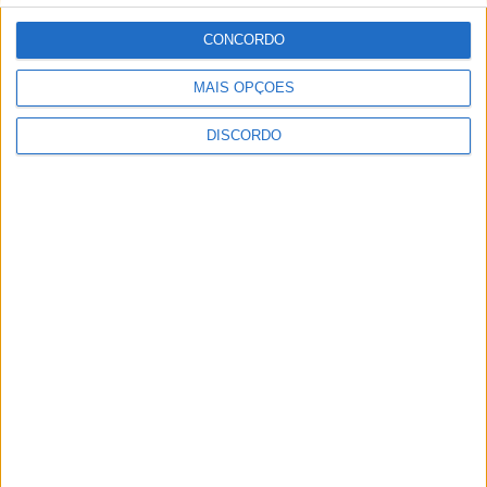
CONCORDO
MAIS OPÇÕES
Artigo anterior
Próximo artigo
Associação de Futebol
Entrevista Jorge Peres – 06-
DISCORDO
organiza as IV Jornadas
09-2025
Iniciais de Formação
ARTIGOS RELACIONADOS
Mais do autor