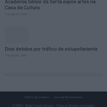
Academia Sénior da Sertã expõe artes na
Casa da Cultura
7 de Agosto, 2026
Dois detidos por tráfico de estupefaciente
7 de Agosto, 2026
Política de Cookies
Livro de Reclamações
© 2026 | Rádio Castelo Branco - Todos os direitos reservados