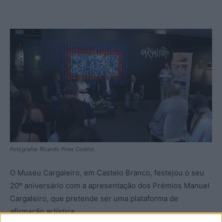
Fotografia: Ricardo Pires Coelho.
O Museu Cargaleiro, em Castelo Branco, festejou o seu
20º aniversário com a apresentação dos Prémios Manuel
Cargaleiro, que pretende ser uma plataforma de
afirmação artística.