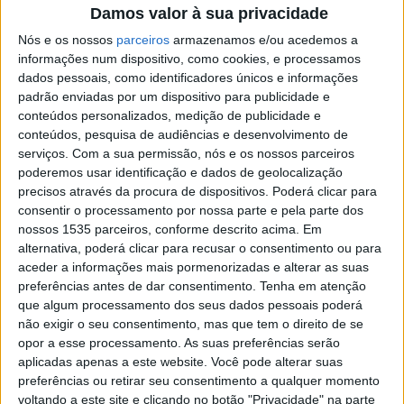
Damos valor à sua privacidade
Esta será a primeira iniciativa “fora da dinâmica
Nós e os nossos
parceiros
armazenamos e/ou acedemos a
recorrente e que cumpre o desígnio na promoção da
informações num dispositivo, como cookies, e processamos
obra do mestre”, começou por dizer o diretor do museu,
dados pessoais, como identificadores únicos e informações
padrão enviadas por um dispositivo para publicidade e
Gonçalo Magano.
conteúdos personalizados, medição de publicidade e
conteúdos, pesquisa de audiências e desenvolvimento de
Manuel Cargaleiro, falecido a 30 de junho de 2024,
serviços.
Com a sua permissão, nós e os nossos parceiros
gostava muito de estar próximo de artistas,
poderemos usar identificação e dados de geolocalização
nomeadamente, de jovens artistas e este prémio vai
precisos através da procura de dispositivos. Poderá clicar para
consentir o processamento por nossa parte e pela parte dos
contribuir para continuar esse legado, realçou o
nossos 1535 parceiros, conforme descrito acima. Em
responsável.
alternativa, poderá clicar para recusar o consentimento ou para
aceder a informações mais pormenorizadas e alterar as suas
Os Prémios Manuel Cargaleiro são uma iniciativa
preferências antes de dar consentimento.
Tenha em atenção
que algum processamento dos seus dados pessoais poderá
conjunto entre a Fundação Manuel Cargaleiro, a
não exigir o seu consentimento, mas que tem o direito de se
Faculdade de Belas-Artes da Universidade de Lisboa, a
opor a esse processamento. As suas preferências serão
Câmara de Castelo Branco e a Caixa Crédito Agrícola
aplicadas apenas a este website. Você pode alterar suas
Beira Baixa Sul.
preferências ou retirar seu consentimento a qualquer momento
voltando a este site e clicando no botão "Privacidade" na parte