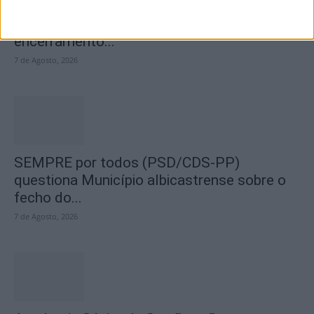
Segurança das pessoas e proteção do
abastecimento de água justificam
encerramento...
7 de Agosto, 2026
SEMPRE por todos (PSD/CDS-PP)
questiona Município albicastrense sobre o
fecho do...
7 de Agosto, 2026