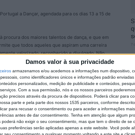
ortugal a Dançar, agendada para os dias 13 a 15 de
S
q
s
à procura dos maiores talentos de dança, e que em
7 
mite que todos aqueles que aspiram uma carreira
damente valorizado, reconhecido e divulgado. Não
 entusiastas de ter uma experiência de competição.
Damos valor à sua privacidade
ceiros
armazenamos e/ou acedemos a informações num dispositivo, c
 as eliminatórias e ainda um workshop de dança com
essoais, como identificadores únicos e informações padrão enviadas 
conteúdos personalizados, medição de publicidade e conteúdos, pesqui
 Criatividade.
A
serviços.
Com a sua permissão, nós e os nossos parceiros poderemos 
a
ção precisos através da procura de dispositivos. Poderá clicar para co
 16h, será no Cine-Teatro Avenida, aberta a todos.
ossa parte e pela parte dos nossos 1535 parceiros, conforme descrit
7 
 clicar para recusar o consentimento ou para aceder a informações ma
erências antes de dar consentimento.
Tenha em atenção que algum pr
 poderá não exigir o seu consentimento, mas que tem o direito de se 
ugal a Dançar
uas preferências serão aplicadas apenas a este website. Você pode al
rar seu consentimento a qualquer momento voltando a este site e clica