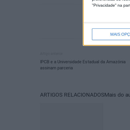
"Privacidade" na part
MAIS OP
Artigo anterior
IPCB e a Universidade Estadual da Amazónia
assinam parceria
ARTIGOS RELACIONADOS
Mais do a