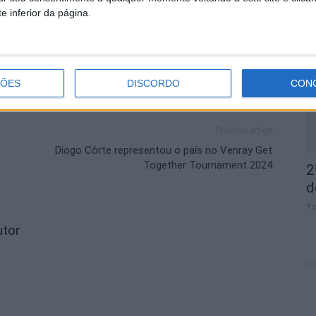
e inferior da página.
D
e
7 
ÇÕES
DISCORDO
CON
Próximo artigo
Diogo Côrte representou o país no Venray Get
Together Tournament 2024
2
d
7 
utor