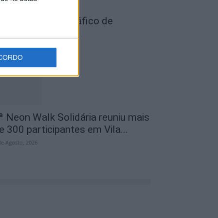
ois detidos por tráfico de
stupefaciente
de Agosto, 2026
CORDO
ª Neon Walk Solidária reuniu mais
e 300 participantes em Vila...
de Agosto, 2026